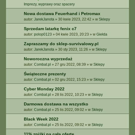
Imprezy, wyprawy oraz spacery
Nowa dostawa Feuerhand i Petromax
autor:
JarekJanota
»
30 kwie 2023, 22:42
» w
Sklepy
Sprzedam latarkę fenix c7
autor:
polop0123
»
04 kwie 2023, 20:23
» w
Giełda
Zapraszamy do sklep-survivalowy.pl
autor:
JarekJanota
»
30 sty 2023, 11:26
» w
Sklepy
Noworoczna wyprzedaż
autor:
Combat.pl
»
27 gru 2022, 08:39
» w
Sklepy
Świąteczne prezenty
autor:
Combat.pl
»
02 gru 2022, 15:23
» w
Sklepy
Cyber Monday 2022
autor:
Combat.pl
»
28 lis 2022, 10:23
» w
Sklepy
Darmowa dostawa na wszystko
autor:
Combat.pl
»
25 lis 2022, 09:02
» w
Sklepy
Black Week 2022
autor:
Combat.pl
»
25 lis 2022, 09:02
» w
Sklepy
11% zniżki na całą ofertę