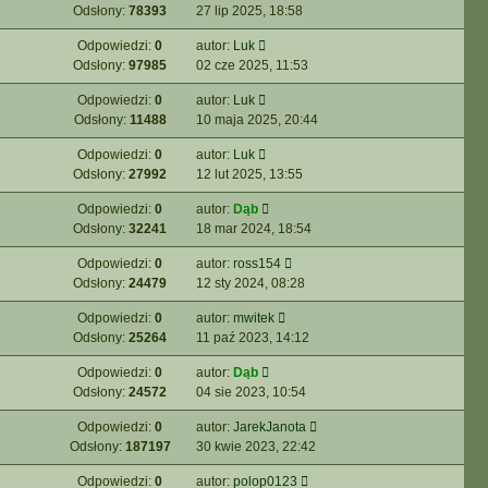
Odsłony:
78393
27 lip 2025, 18:58
Odpowiedzi:
0
autor:
Luk
Odsłony:
97985
02 cze 2025, 11:53
Odpowiedzi:
0
autor:
Luk
Odsłony:
11488
10 maja 2025, 20:44
Odpowiedzi:
0
autor:
Luk
Odsłony:
27992
12 lut 2025, 13:55
Odpowiedzi:
0
autor:
Dąb
Odsłony:
32241
18 mar 2024, 18:54
Odpowiedzi:
0
autor:
ross154
Odsłony:
24479
12 sty 2024, 08:28
Odpowiedzi:
0
autor:
mwitek
Odsłony:
25264
11 paź 2023, 14:12
Odpowiedzi:
0
autor:
Dąb
Odsłony:
24572
04 sie 2023, 10:54
Odpowiedzi:
0
autor:
JarekJanota
Odsłony:
187197
30 kwie 2023, 22:42
Odpowiedzi:
0
autor:
polop0123