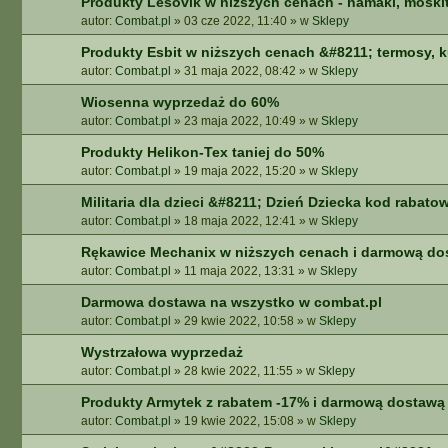
Produkty Lesovik w niższych cenach - hamaki, moskit
autor:
Combat.pl
»
03 cze 2022, 11:40
» w
Sklepy
Produkty Esbit w niższych cenach &#8211; termosy, 
autor:
Combat.pl
»
31 maja 2022, 08:42
» w
Sklepy
Wiosenna wyprzedaż do 60%
autor:
Combat.pl
»
23 maja 2022, 10:49
» w
Sklepy
Produkty Helikon-Tex taniej do 50%
autor:
Combat.pl
»
19 maja 2022, 15:20
» w
Sklepy
Militaria dla dzieci &#8211; Dzień Dziecka kod rabato
autor:
Combat.pl
»
18 maja 2022, 12:41
» w
Sklepy
Rękawice Mechanix w niższych cenach i darmową do
autor:
Combat.pl
»
11 maja 2022, 13:31
» w
Sklepy
Darmowa dostawa na wszystko w combat.pl
autor:
Combat.pl
»
29 kwie 2022, 10:58
» w
Sklepy
Wystrzałowa wyprzedaż
autor:
Combat.pl
»
28 kwie 2022, 11:55
» w
Sklepy
Produkty Armytek z rabatem -17% i darmową dostawą
autor:
Combat.pl
»
19 kwie 2022, 15:08
» w
Sklepy