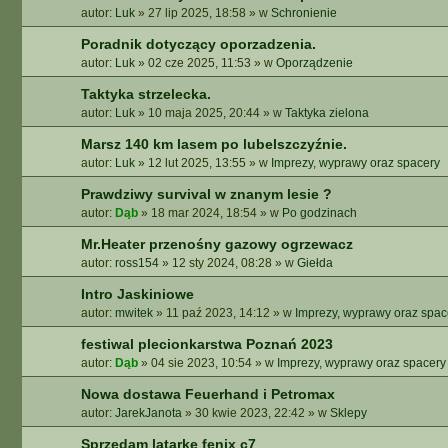
autor:
Luk
»
27 lip 2025, 18:58
» w
Schronienie
A
A
Poradnik dotyczący oporzadzenia.
W
autor:
Luk
»
02 cze 2025, 11:53
» w
Oporządzenie
A
N
Taktyka strzelecka.
S
autor:
Luk
»
10 maja 2025, 20:44
» w
Taktyka zielona
O
W
Marsz 140 km lasem po lubelszczyźnie.
A
autor:
Luk
»
12 lut 2025, 13:55
» w
Imprezy, wyprawy oraz spacery
N
Prawdziwy survival w znanym lesie ?
E
autor:
Dąb
»
18 mar 2024, 18:54
» w
Po godzinach
Mr.Heater przenośny gazowy ogrzewacz
autor:
ross154
»
12 sty 2024, 08:28
» w
Giełda
Intro Jaskiniowe
autor:
mwitek
»
11 paź 2023, 14:12
» w
Imprezy, wyprawy oraz spac
festiwal plecionkarstwa Poznań 2023
autor:
Dąb
»
04 sie 2023, 10:54
» w
Imprezy, wyprawy oraz spacery
Nowa dostawa Feuerhand i Petromax
autor:
JarekJanota
»
30 kwie 2023, 22:42
» w
Sklepy
Sprzedam latarkę fenix c7