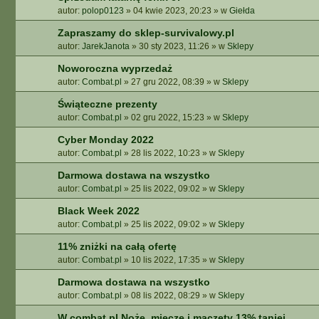
autor:
polop0123
»
04 kwie 2023, 20:23
» w
Giełda
Zapraszamy do sklep-survivalowy.pl
autor:
JarekJanota
»
30 sty 2023, 11:26
» w
Sklepy
Noworoczna wyprzedaż
autor:
Combat.pl
»
27 gru 2022, 08:39
» w
Sklepy
Świąteczne prezenty
autor:
Combat.pl
»
02 gru 2022, 15:23
» w
Sklepy
Cyber Monday 2022
autor:
Combat.pl
»
28 lis 2022, 10:23
» w
Sklepy
Darmowa dostawa na wszystko
autor:
Combat.pl
»
25 lis 2022, 09:02
» w
Sklepy
Black Week 2022
autor:
Combat.pl
»
25 lis 2022, 09:02
» w
Sklepy
11% zniżki na całą ofertę
autor:
Combat.pl
»
10 lis 2022, 17:35
» w
Sklepy
Darmowa dostawa na wszystko
autor:
Combat.pl
»
08 lis 2022, 08:29
» w
Sklepy
W combat.pl Noże, miecze i maczety 13% taniej