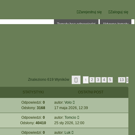
Zarejestruj się
Zaloguj się
Tematy bez odpowiedzi
Aktywne tematy
S
1
Znaleziono 619 Wyników
N
2
3
4
5
…
13
T
A
R
S
O
STATYSTYKI
OSTATNI POST
T
N
Ę
A
P
Odpowiedzi:
0
autor:
Volo
1
N
Z
Odsłony:
3168
17 maja 2026, 12:39
A
1
3
Odpowiedzi:
0
autor:
Tomcio
Odsłony:
40410
25 sty 2026, 12:00
Odpowiedzi:
0
autor:
Luk