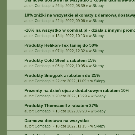
Darmowa dostawa na wszystko z kodem darmowa-do
autor:
Combat.pl
»
26 lip 2022, 08:39
» w
Sklepy
10% zniżki na wszystkie alkomaty z darmową dostaw
autor:
Combat.pl
»
22 lip 2022, 09:06
» w
Sklepy
-10% na wszystko w combat.pl - działa z innymi prom
autor:
Combat.pl
»
13 lip 2022, 10:13
» w
Sklepy
Produkty Helikon-Tex taniej do 50%
autor:
Combat.pl
»
07 lip 2022, 12:32
» w
Sklepy
Produkty Cold Steel z rabatem 15%
autor:
Combat.pl
»
05 lip 2022, 10:05
» w
Sklepy
Produkty Snugpak z rabatem do 25%
autor:
Combat.pl
»
22 cze 2022, 11:09
» w
Sklepy
Prezenty na dzień ojca z dodatkowym rabatem 10%
autor:
Combat.pl
»
20 cze 2022, 13:29
» w
Sklepy
Produkty Thermacell z rabatem 27%
autor:
Combat.pl
»
13 cze 2022, 09:23
» w
Sklepy
Darmowa dostawa na wszystko
autor:
Combat.pl
»
10 cze 2022, 11:15
» w
Sklepy