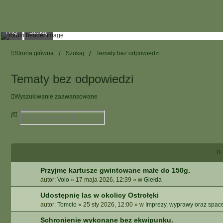
FAQ
Szukaj
Strona główna
Szukaj
Tematy bez odpowiedzi
Tematy bez odpowiedzi
Wyszukiwanie zaawansowane
S
W
z
Y
u
S
k
Z
a
U
T
j
K
I
Przyjmę kartusze gwintowane małe do 150g.
W
autor:
Volo
»
17 maja 2026, 12:39
» w
Giełda
A
N
Udostępnię las w okolicy Ostrołęki
I
autor:
Tomcio
»
25 sty 2026, 12:00
» w
Imprezy, wyprawy oraz spac
E
Schronienie wykonane bez ekwipunku.
Z