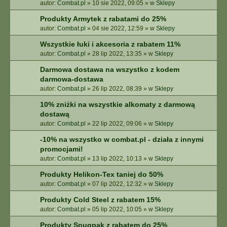
autor:
Combat.pl
»
10 sie 2022, 09:05
» w
Sklepy
Produkty Armytek z rabatami do 25%
autor:
Combat.pl
»
04 sie 2022, 12:59
» w
Sklepy
Wszystkie łuki i akcesoria z rabatem 11%
autor:
Combat.pl
»
28 lip 2022, 13:35
» w
Sklepy
Darmowa dostawa na wszystko z kodem
darmowa-dostawa
autor:
Combat.pl
»
26 lip 2022, 08:39
» w
Sklepy
10% zniżki na wszystkie alkomaty z darmową
dostawą
autor:
Combat.pl
»
22 lip 2022, 09:06
» w
Sklepy
-10% na wszystko w combat.pl - działa z innymi
promocjami!
autor:
Combat.pl
»
13 lip 2022, 10:13
» w
Sklepy
Produkty Helikon-Tex taniej do 50%
autor:
Combat.pl
»
07 lip 2022, 12:32
» w
Sklepy
Produkty Cold Steel z rabatem 15%
autor:
Combat.pl
»
05 lip 2022, 10:05
» w
Sklepy
Produkty Snugpak z rabatem do 25%