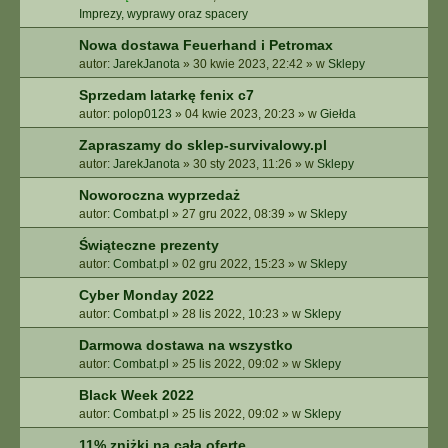
Imprezy, wyprawy oraz spacery
Nowa dostawa Feuerhand i Petromax
autor:
JarekJanota
»
30 kwie 2023, 22:42
» w
Sklepy
Sprzedam latarkę fenix c7
autor:
polop0123
»
04 kwie 2023, 20:23
» w
Giełda
Zapraszamy do sklep-survivalowy.pl
autor:
JarekJanota
»
30 sty 2023, 11:26
» w
Sklepy
Noworoczna wyprzedaż
autor:
Combat.pl
»
27 gru 2022, 08:39
» w
Sklepy
Świąteczne prezenty
autor:
Combat.pl
»
02 gru 2022, 15:23
» w
Sklepy
Cyber Monday 2022
autor:
Combat.pl
»
28 lis 2022, 10:23
» w
Sklepy
Darmowa dostawa na wszystko
autor:
Combat.pl
»
25 lis 2022, 09:02
» w
Sklepy
Black Week 2022
autor:
Combat.pl
»
25 lis 2022, 09:02
» w
Sklepy
11% zniżki na całą ofertę