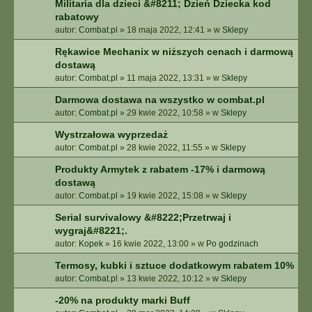
Militaria dla dzieci &#8211; Dzień Dziecka kod
rabatowy
autor:
Combat.pl
»
18 maja 2022, 12:41
» w
Sklepy
Rękawice Mechanix w niższych cenach i darmową
dostawą
autor:
Combat.pl
»
11 maja 2022, 13:31
» w
Sklepy
Darmowa dostawa na wszystko w combat.pl
autor:
Combat.pl
»
29 kwie 2022, 10:58
» w
Sklepy
Wystrzałowa wyprzedaż
autor:
Combat.pl
»
28 kwie 2022, 11:55
» w
Sklepy
Produkty Armytek z rabatem -17% i darmową
dostawą
autor:
Combat.pl
»
19 kwie 2022, 15:08
» w
Sklepy
Serial survivalowy &#8222;Przetrwaj i
wygraj&#8221;.
autor:
Kopek
»
16 kwie 2022, 13:00
» w
Po godzinach
Termosy, kubki i sztuce dodatkowym rabatem 10%
autor:
Combat.pl
»
13 kwie 2022, 10:12
» w
Sklepy
-20% na produkty marki Buff