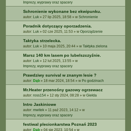
E
Imprezy, wyprawy oraz spacery
Z
Schronienie wykonane bez ekwipunku.
A
autor:
Luk
»
27 lip 2025, 18:58
» w
Schronienie
A
W
Poradnik dotyczący oporzadzenia.
A
autor:
Luk
»
02 cze 2025, 11:53
» w
Oporządzenie
N
S
Taktyka strzelecka.
O
autor:
Luk
»
10 maja 2025, 20:44
» w
Taktyka zielona
W
A
Marsz 140 km lasem po lubelszczyźnie.
N
autor:
Luk
»
12 lut 2025, 13:55
» w
E
Imprezy, wyprawy oraz spacery
Prawdziwy survival w znanym lesie ?
autor:
Dąb
»
18 mar 2024, 18:54
» w
Po godzinach
Mr.Heater przenośny gazowy ogrzewacz
autor:
ross154
»
12 sty 2024, 08:28
» w
Giełda
Intro Jaskiniowe
autor:
mwitek
»
11 paź 2023, 14:12
» w
Imprezy, wyprawy oraz spacery
festiwal plecionkarstwa Poznań 2023
autor:
Dąb
»
04 sie 2023, 10:54
» w