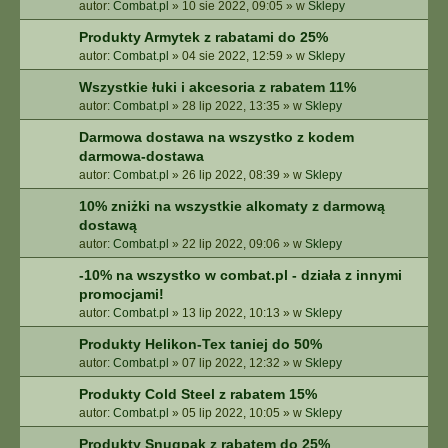
autor:
Combat.pl
»
10 sie 2022, 09:05
» w
Sklepy
Produkty Armytek z rabatami do 25%
autor:
Combat.pl
»
04 sie 2022, 12:59
» w
Sklepy
Wszystkie łuki i akcesoria z rabatem 11%
autor:
Combat.pl
»
28 lip 2022, 13:35
» w
Sklepy
Darmowa dostawa na wszystko z kodem
darmowa-dostawa
autor:
Combat.pl
»
26 lip 2022, 08:39
» w
Sklepy
10% zniżki na wszystkie alkomaty z darmową
dostawą
autor:
Combat.pl
»
22 lip 2022, 09:06
» w
Sklepy
-10% na wszystko w combat.pl - działa z innymi
promocjami!
autor:
Combat.pl
»
13 lip 2022, 10:13
» w
Sklepy
Produkty Helikon-Tex taniej do 50%
autor:
Combat.pl
»
07 lip 2022, 12:32
» w
Sklepy
Produkty Cold Steel z rabatem 15%
autor:
Combat.pl
»
05 lip 2022, 10:05
» w
Sklepy
Produkty Snugpak z rabatem do 25%