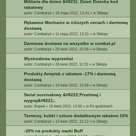
Militaria dla dzieci &#8211; Dzień Dziecka kod
rabatowy
autor:
Combat.pl
»
18 maja 2022, 12:41
» w
Sklepy
Rękawice Mechanix w niższych cenach i darmową
dostawą
autor:
Combat.pl
»
11 maja 2022, 13:31
» w
Sklepy
Darmowa dostawa na wszystko w combat.pl
autor:
Combat.pl
»
29 kwie 2022, 10:58
» w
Sklepy
Wystrzałowa wyprzedaż
autor:
Combat.pl
»
28 kwie 2022, 11:55
» w
Sklepy
Produkty Armytek z rabatem -17% i darmową
dostawą
autor:
Combat.pl
»
19 kwie 2022, 15:08
» w
Sklepy
Serial survivalowy &#8222;Przetrwaj i
wygraj&#8221;.
autor:
Kopek
»
16 kwie 2022, 13:00
» w
Po godzinach
Termosy, kubki i sztuce dodatkowym rabatem 10%
autor:
Combat.pl
»
13 kwie 2022, 10:12
» w
Sklepy
-20% na produkty marki Buff