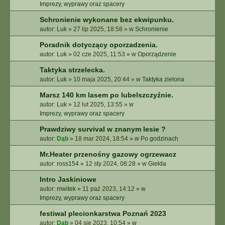
E
Imprezy, wyprawy oraz spacery
Z
Schronienie wykonane bez ekwipunku.
A
autor:
Luk
»
27 lip 2025, 18:58
» w
Schronienie
A
W
Poradnik dotyczący oporzadzenia.
A
autor:
Luk
»
02 cze 2025, 11:53
» w
Oporządzenie
N
S
Taktyka strzelecka.
O
autor:
Luk
»
10 maja 2025, 20:44
» w
Taktyka zielona
W
A
Marsz 140 km lasem po lubelszczyźnie.
N
autor:
Luk
»
12 lut 2025, 13:55
» w
E
Imprezy, wyprawy oraz spacery
Prawdziwy survival w znanym lesie ?
autor:
Dąb
»
18 mar 2024, 18:54
» w
Po godzinach
Mr.Heater przenośny gazowy ogrzewacz
autor:
ross154
»
12 sty 2024, 08:28
» w
Giełda
Intro Jaskiniowe
autor:
mwitek
»
11 paź 2023, 14:12
» w
Imprezy, wyprawy oraz spacery
festiwal plecionkarstwa Poznań 2023
autor:
Dąb
»
04 sie 2023, 10:54
» w