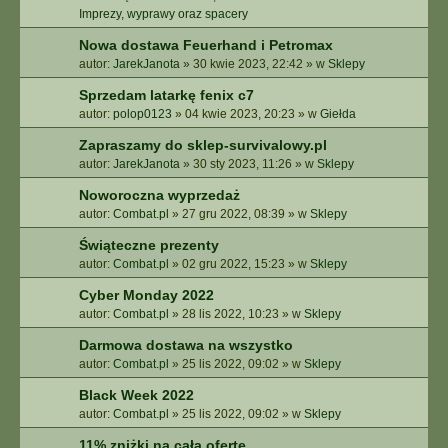
Imprezy, wyprawy oraz spacery
Nowa dostawa Feuerhand i Petromax
autor:
JarekJanota
»
30 kwie 2023, 22:42
» w
Sklepy
Sprzedam latarkę fenix c7
autor:
polop0123
»
04 kwie 2023, 20:23
» w
Giełda
Zapraszamy do sklep-survivalowy.pl
autor:
JarekJanota
»
30 sty 2023, 11:26
» w
Sklepy
Noworoczna wyprzedaż
autor:
Combat.pl
»
27 gru 2022, 08:39
» w
Sklepy
Świąteczne prezenty
autor:
Combat.pl
»
02 gru 2022, 15:23
» w
Sklepy
Cyber Monday 2022
autor:
Combat.pl
»
28 lis 2022, 10:23
» w
Sklepy
Darmowa dostawa na wszystko
autor:
Combat.pl
»
25 lis 2022, 09:02
» w
Sklepy
Black Week 2022
autor:
Combat.pl
»
25 lis 2022, 09:02
» w
Sklepy
11% zniżki na całą ofertę