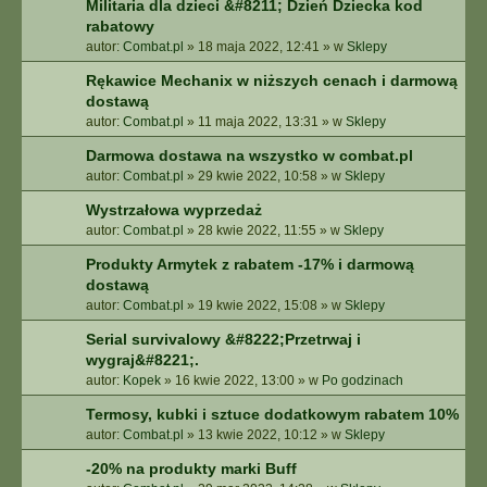
Militaria dla dzieci &#8211; Dzień Dziecka kod
rabatowy
autor:
Combat.pl
»
18 maja 2022, 12:41
» w
Sklepy
Rękawice Mechanix w niższych cenach i darmową
dostawą
autor:
Combat.pl
»
11 maja 2022, 13:31
» w
Sklepy
Darmowa dostawa na wszystko w combat.pl
autor:
Combat.pl
»
29 kwie 2022, 10:58
» w
Sklepy
Wystrzałowa wyprzedaż
autor:
Combat.pl
»
28 kwie 2022, 11:55
» w
Sklepy
Produkty Armytek z rabatem -17% i darmową
dostawą
autor:
Combat.pl
»
19 kwie 2022, 15:08
» w
Sklepy
Serial survivalowy &#8222;Przetrwaj i
wygraj&#8221;.
autor:
Kopek
»
16 kwie 2022, 13:00
» w
Po godzinach
Termosy, kubki i sztuce dodatkowym rabatem 10%
autor:
Combat.pl
»
13 kwie 2022, 10:12
» w
Sklepy
-20% na produkty marki Buff