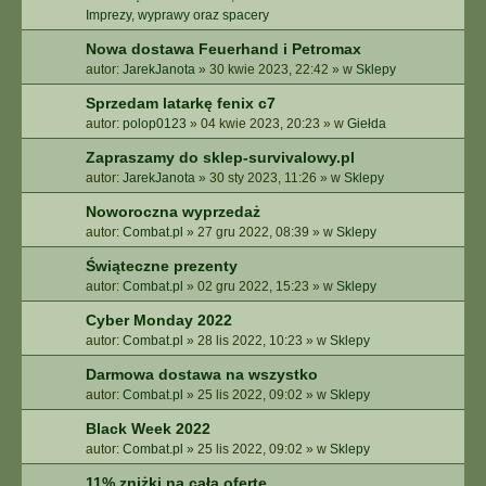
Imprezy, wyprawy oraz spacery
Nowa dostawa Feuerhand i Petromax
autor:
JarekJanota
»
30 kwie 2023, 22:42
» w
Sklepy
Sprzedam latarkę fenix c7
autor:
polop0123
»
04 kwie 2023, 20:23
» w
Giełda
Zapraszamy do sklep-survivalowy.pl
autor:
JarekJanota
»
30 sty 2023, 11:26
» w
Sklepy
Noworoczna wyprzedaż
autor:
Combat.pl
»
27 gru 2022, 08:39
» w
Sklepy
Świąteczne prezenty
autor:
Combat.pl
»
02 gru 2022, 15:23
» w
Sklepy
Cyber Monday 2022
autor:
Combat.pl
»
28 lis 2022, 10:23
» w
Sklepy
Darmowa dostawa na wszystko
autor:
Combat.pl
»
25 lis 2022, 09:02
» w
Sklepy
Black Week 2022
autor:
Combat.pl
»
25 lis 2022, 09:02
» w
Sklepy
11% zniżki na całą ofertę