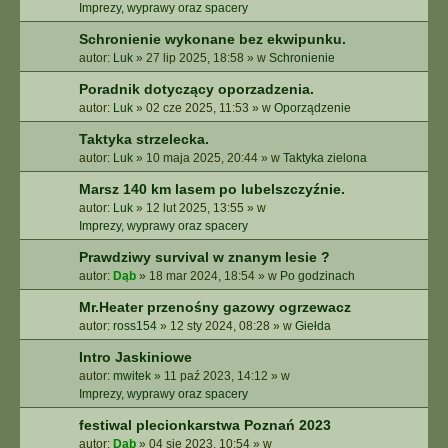
E
Imprezy, wyprawy oraz spacery
Z
Schronienie wykonane bez ekwipunku.
A
autor:
Luk
»
27 lip 2025, 18:58
» w
Schronienie
A
W
Poradnik dotyczący oporzadzenia.
A
autor:
Luk
»
02 cze 2025, 11:53
» w
Oporządzenie
N
S
Taktyka strzelecka.
O
autor:
Luk
»
10 maja 2025, 20:44
» w
Taktyka zielona
W
A
Marsz 140 km lasem po lubelszczyźnie.
N
autor:
Luk
»
12 lut 2025, 13:55
» w
E
Imprezy, wyprawy oraz spacery
Prawdziwy survival w znanym lesie ?
autor:
Dąb
»
18 mar 2024, 18:54
» w
Po godzinach
Mr.Heater przenośny gazowy ogrzewacz
autor:
ross154
»
12 sty 2024, 08:28
» w
Giełda
Intro Jaskiniowe
autor:
mwitek
»
11 paź 2023, 14:12
» w
Imprezy, wyprawy oraz spacery
festiwal plecionkarstwa Poznań 2023
autor:
Dąb
»
04 sie 2023, 10:54
» w