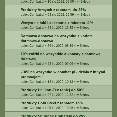
autor:
Combat.pl
»
10 sie 2022, 09:05
» w
Sklepy
Produkty Armytek z rabatami do 25%
autor:
Combat.pl
»
04 sie 2022, 12:59
» w
Sklepy
Wszystkie łuki i akcesoria z rabatem 11%
autor:
Combat.pl
»
28 lip 2022, 13:35
» w
Sklepy
Darmowa dostawa na wszystko z kodem
darmowa-dostawa
autor:
Combat.pl
»
26 lip 2022, 08:39
» w
Sklepy
10% zniżki na wszystkie alkomaty z darmową
dostawą
autor:
Combat.pl
»
22 lip 2022, 09:06
» w
Sklepy
-10% na wszystko w combat.pl - działa z innymi
promocjami!
autor:
Combat.pl
»
13 lip 2022, 10:13
» w
Sklepy
Produkty Helikon-Tex taniej do 50%
autor:
Combat.pl
»
07 lip 2022, 12:32
» w
Sklepy
Produkty Cold Steel z rabatem 15%
autor:
Combat.pl
»
05 lip 2022, 10:05
» w
Sklepy
Produkty Snugpak z rabatem do 25%