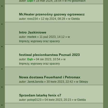
autor:
Dąb
»
18 mar 2024, 18:54
» w
Po godzinach
Mr.Heater przenośny gazowy ogrzewacz
autor:
ross154
»
12 sty 2024, 08:28
» w
Giełda
Intro Jaskiniowe
autor:
mwitek
»
11 paź 2023, 14:12
» w
Imprezy, wyprawy oraz spacery
festiwal plecionkarstwa Poznań 2023
autor:
Dąb
»
04 sie 2023, 10:54
» w
Imprezy, wyprawy oraz spacery
Nowa dostawa Feuerhand i Petromax
autor:
JarekJanota
»
30 kwie 2023, 22:42
» w
Sklepy
Sprzedam latarkę fenix c7
autor:
polop0123
»
04 kwie 2023, 20:23
» w
Giełda