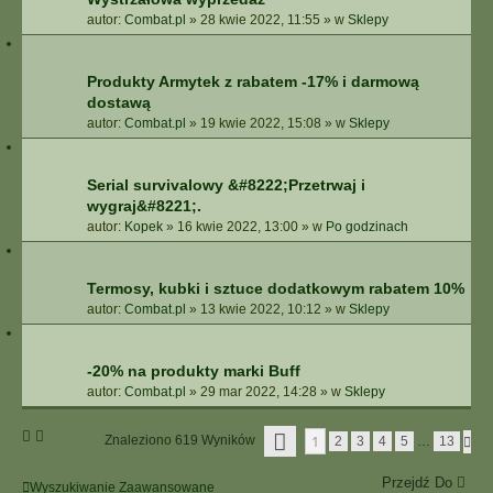
autor:
Combat.pl
»
28 kwie 2022, 11:55
» w
Sklepy
Produkty Armytek z rabatem -17% i darmową
dostawą
autor:
Combat.pl
»
19 kwie 2022, 15:08
» w
Sklepy
Serial survivalowy &#8222;Przetrwaj i
wygraj&#8221;.
autor:
Kopek
»
16 kwie 2022, 13:00
» w
Po godzinach
Termosy, kubki i sztuce dodatkowym rabatem 10%
autor:
Combat.pl
»
13 kwie 2022, 10:12
» w
Sklepy
-20% na produkty marki Buff
autor:
Combat.pl
»
29 mar 2022, 14:28
» w
Sklepy
S
1
Znaleziono 619 Wyników
N
2
3
4
5
…
13
T
A
R
S
O
Przejdź Do
T
Wyszukiwanie Zaawansowane