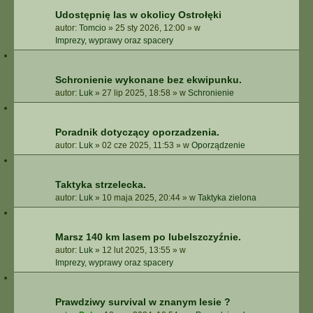
E
Udostępnię las w okolicy Ostrołęki
Z
autor:
Tomcio
»
25 sty 2026, 12:00
» w
A
Imprezy, wyprawy oraz spacery
A
W
A
Schronienie wykonane bez ekwipunku.
N
S
autor:
Luk
»
27 lip 2025, 18:58
» w
Schronienie
O
W
A
Poradnik dotyczący oporzadzenia.
N
autor:
Luk
»
02 cze 2025, 11:53
» w
Oporządzenie
E
Taktyka strzelecka.
autor:
Luk
»
10 maja 2025, 20:44
» w
Taktyka zielona
Marsz 140 km lasem po lubelszczyźnie.
autor:
Luk
»
12 lut 2025, 13:55
» w
Imprezy, wyprawy oraz spacery
Prawdziwy survival w znanym lesie ?