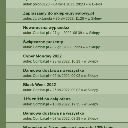
autor:
polop0123
»
04 kwie 2023, 20:23
» w
Giełda
Zapraszamy do sklep-survivalowy.pl
autor:
JarekJanota
»
30 sty 2023, 11:26
» w
Sklepy
Noworoczna wyprzedaż
autor:
Combat.pl
»
27 gru 2022, 08:39
» w
Sklepy
Świąteczne prezenty
autor:
Combat.pl
»
02 gru 2022, 15:23
» w
Sklepy
Cyber Monday 2022
autor:
Combat.pl
»
28 lis 2022, 10:23
» w
Sklepy
Darmowa dostawa na wszystko
autor:
Combat.pl
»
25 lis 2022, 09:02
» w
Sklepy
Black Week 2022
autor:
Combat.pl
»
25 lis 2022, 09:02
» w
Sklepy
11% zniżki na całą ofertę
autor:
Combat.pl
»
10 lis 2022, 17:35
» w
Sklepy
Darmowa dostawa na wszystko
autor:
Combat.pl
»
08 lis 2022, 08:29
» w
Sklepy
W combat.pl Noże, miecze i maczety 13% taniej