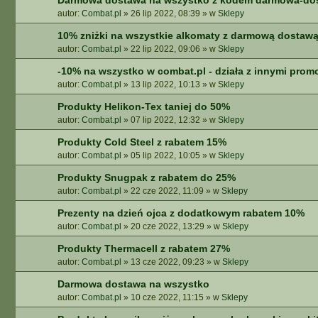
Darmowa dostawa na wszystko z kodem darmowa-do
autor:
Combat.pl
»
26 lip 2022, 08:39
» w
Sklepy
10% zniżki na wszystkie alkomaty z darmową dostaw
autor:
Combat.pl
»
22 lip 2022, 09:06
» w
Sklepy
-10% na wszystko w combat.pl - działa z innymi prom
autor:
Combat.pl
»
13 lip 2022, 10:13
» w
Sklepy
Produkty Helikon-Tex taniej do 50%
autor:
Combat.pl
»
07 lip 2022, 12:32
» w
Sklepy
Produkty Cold Steel z rabatem 15%
autor:
Combat.pl
»
05 lip 2022, 10:05
» w
Sklepy
Produkty Snugpak z rabatem do 25%
autor:
Combat.pl
»
22 cze 2022, 11:09
» w
Sklepy
Prezenty na dzień ojca z dodatkowym rabatem 10%
autor:
Combat.pl
»
20 cze 2022, 13:29
» w
Sklepy
Produkty Thermacell z rabatem 27%
autor:
Combat.pl
»
13 cze 2022, 09:23
» w
Sklepy
Darmowa dostawa na wszystko
autor:
Combat.pl
»
10 cze 2022, 11:15
» w
Sklepy