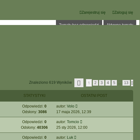
Zarejestruj się
Zaloguj się
Tematy bez odpowiedzi
Aktywne tematy
S
1
Znaleziono 619 Wyników
N
2
3
4
5
…
13
T
A
R
S
O
STATYSTYKI
OSTATNI POST
T
N
Ę
A
P
Odpowiedzi:
0
autor:
Volo
1
N
Z
Odsłony:
3086
17 maja 2026, 12:39
A
1
3
Odpowiedzi:
0
autor:
Tomcio
Odsłony:
40306
25 sty 2026, 12:00
Odpowiedzi:
0
autor:
Luk