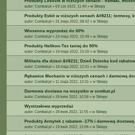
Produkty Lesovik w niższych cenach - hamaki, moskit
autor:
Combat.pl
»
03 cze 2022, 11:40
» w
Sklepy
Produkty Esbit w niższych cenach &#8211; termosy, 
autor:
Combat.pl
»
31 maja 2022, 08:42
» w
Sklepy
Wiosenna wyprzedaż do 60%
autor:
Combat.pl
»
23 maja 2022, 10:49
» w
Sklepy
Produkty Helikon-Tex taniej do 50%
autor:
Combat.pl
»
19 maja 2022, 15:20
» w
Sklepy
Militaria dla dzieci &#8211; Dzień Dziecka kod rabato
autor:
Combat.pl
»
18 maja 2022, 12:41
» w
Sklepy
Rękawice Mechanix w niższych cenach i darmową do
autor:
Combat.pl
»
11 maja 2022, 13:31
» w
Sklepy
Darmowa dostawa na wszystko w combat.pl
autor:
Combat.pl
»
29 kwie 2022, 10:58
» w
Sklepy
Wystrzałowa wyprzedaż
autor:
Combat.pl
»
28 kwie 2022, 11:55
» w
Sklepy
Produkty Armytek z rabatem -17% i darmową dostawą
autor:
Combat.pl
»
19 kwie 2022, 15:08
» w
Sklepy