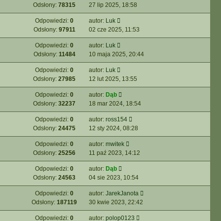
Odsłony:
78315
27 lip 2025, 18:58
Odpowiedzi:
0
autor:
Luk
Odsłony:
97911
02 cze 2025, 11:53
Odpowiedzi:
0
autor:
Luk
Odsłony:
11484
10 maja 2025, 20:44
Odpowiedzi:
0
autor:
Luk
Odsłony:
27985
12 lut 2025, 13:55
Odpowiedzi:
0
autor:
Dąb
Odsłony:
32237
18 mar 2024, 18:54
Odpowiedzi:
0
autor:
ross154
Odsłony:
24475
12 sty 2024, 08:28
Odpowiedzi:
0
autor:
mwitek
Odsłony:
25256
11 paź 2023, 14:12
Odpowiedzi:
0
autor:
Dąb
Odsłony:
24563
04 sie 2023, 10:54
Odpowiedzi:
0
autor:
JarekJanota
Odsłony:
187119
30 kwie 2023, 22:42
Odpowiedzi:
0
autor:
polop0123