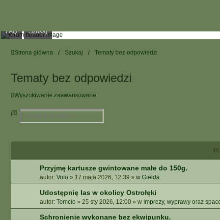
FAQ
Szukaj
Strona główna
Szukaj
Tematy bez odpowiedzi
Tematy bez odpowiedzi
Wyszukiwanie zaawansowane
S
W
z
Y
u
S
k
Z
a
U
T
j
K
I
Przyjmę kartusze gwintowane małe do 150g.
W
autor:
Volo
»
17 maja 2026, 12:39
» w
Giełda
A
N
Udostępnię las w okolicy Ostrołęki
I
autor:
Tomcio
»
25 sty 2026, 12:00
» w
Imprezy, wyprawy oraz spac
E
Schronienie wykonane bez ekwipunku.
Z