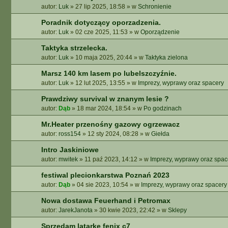
autor:
Luk
»
27 lip 2025, 18:58
» w
Schronienie
A
A
Poradnik dotyczący oporzadzenia.
W
autor:
Luk
»
02 cze 2025, 11:53
» w
Oporządzenie
A
N
Taktyka strzelecka.
S
autor:
Luk
»
10 maja 2025, 20:44
» w
Taktyka zielona
O
W
Marsz 140 km lasem po lubelszczyźnie.
A
autor:
Luk
»
12 lut 2025, 13:55
» w
Imprezy, wyprawy oraz spacery
N
Prawdziwy survival w znanym lesie ?
E
autor:
Dąb
»
18 mar 2024, 18:54
» w
Po godzinach
Mr.Heater przenośny gazowy ogrzewacz
autor:
ross154
»
12 sty 2024, 08:28
» w
Giełda
Intro Jaskiniowe
autor:
mwitek
»
11 paź 2023, 14:12
» w
Imprezy, wyprawy oraz spac
festiwal plecionkarstwa Poznań 2023
autor:
Dąb
»
04 sie 2023, 10:54
» w
Imprezy, wyprawy oraz spacery
Nowa dostawa Feuerhand i Petromax
autor:
JarekJanota
»
30 kwie 2023, 22:42
» w
Sklepy
Sprzedam latarkę fenix c7