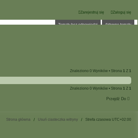
Zarejestruj się
Zaloguj się
Tematy bez odpowiedzi
Aktywne tematy
Znaleziono 0 Wyników • Strona
1
Z
1
Znaleziono 0 Wyników • Strona
1
Z
1
Przejdź Do
Strona główna
Usuń ciasteczka witryny
Strefa czasowa
UTC+02:00