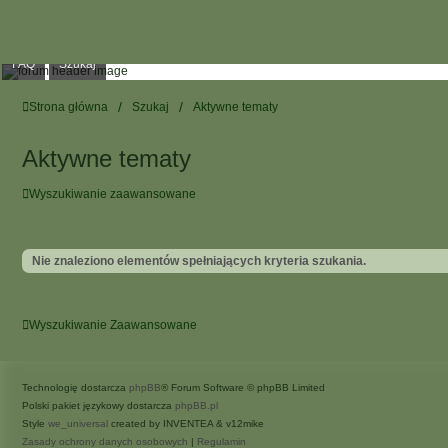
FAQ
Szukaj
Strona główna
Szukaj
Aktywne tematy
Aktywne tematy
Wyszukiwanie zaawansowane
Nie znaleziono elementów spełniających kryteria szukania.
Wyszukiwanie Zaawansowane
Technologię dostarcza
phpBB
® Forum Software © phpBB Limited
Polski pakiet językowy dostarcza
phpBB.pl
Style
we_universal
created by INVENTEA & v12mike
Zasady ochrony danych osobowych
|
Regulamin