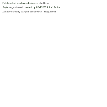
Polski pakiet językowy dostarcza
phpBB.pl
Style
we_universal
created by INVENTEA & v12mike
Zasady ochrony danych osobowych
|
Regulamin