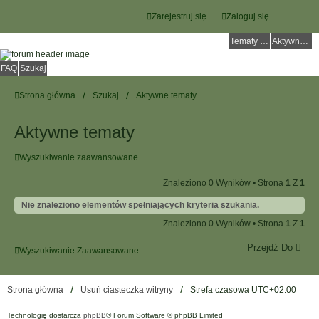
Zarejestruj się
Zaloguj się
Tematy bez odpowiedzi
Aktywne tematy
FAQ
Szukaj
Strona główna
Szukaj
Aktywne tematy
Aktywne tematy
Wyszukiwanie zaawansowane
Znaleziono 0 Wyników • Strona
1
Z
1
Nie znaleziono elementów spełniających kryteria szukania.
Znaleziono 0 Wyników • Strona
1
Z
1
Przejdź Do
Wyszukiwanie Zaawansowane
Strona główna
Usuń ciasteczka witryny
Strefa czasowa
UTC+02:00
Technologię dostarcza
phpBB
® Forum Software © phpBB Limited