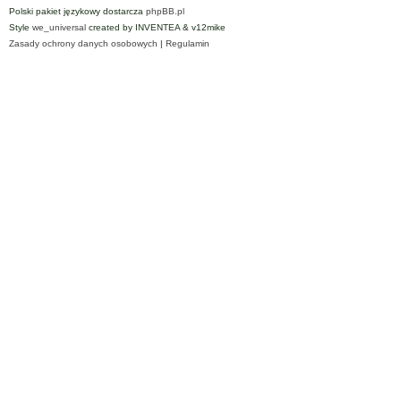
Polski pakiet językowy dostarcza
phpBB.pl
Style
we_universal
created by INVENTEA & v12mike
Zasady ochrony danych osobowych
|
Regulamin