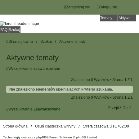
Zarejestruj się
Zaloguj się
Tematy bez odpowiedzi
Aktywne tematy
FAQ
Szukaj
Strona główna
Szukaj
Aktywne tematy
Aktywne tematy
Wyszukiwanie zaawansowane
Znaleziono 0 Wyników • Strona
1
Z
1
Nie znaleziono elementów spełniających kryteria szukania.
Znaleziono 0 Wyników • Strona
1
Z
1
Przejdź Do
Wyszukiwanie Zaawansowane
Strona główna
Usuń ciasteczka witryny
Strefa czasowa
UTC+02:00
Technologię dostarcza
phpBB
® Forum Software © phpBB Limited