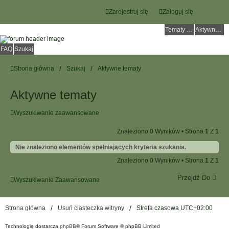
Zarejestruj się
Zaloguj się
Tematy bez odpowiedzi
Aktywne tematy
FAQ
Szukaj
Strona główna
Szukaj
Aktywne tematy
Aktywne tematy
Wyszukiwanie zaawansowane
Znaleziono 0 Wyników • Strona
1
Z
1
Nie znaleziono elementów spełniających kryteria szukania.
Znaleziono 0 Wyników • Strona
1
Z
1
Przejdź Do
Wyszukiwanie Zaawansowane
Strona główna
Usuń ciasteczka witryny
Strefa czasowa
UTC+02:00
Technologię dostarcza
phpBB
® Forum Software © phpBB Limited