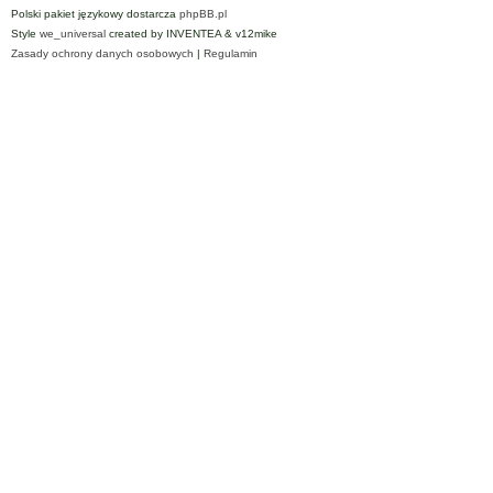
Polski pakiet językowy dostarcza
phpBB.pl
Style
we_universal
created by INVENTEA & v12mike
Zasady ochrony danych osobowych
|
Regulamin