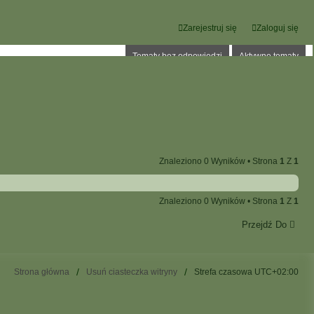
Zarejestruj się
Zaloguj się
Tematy bez odpowiedzi
Aktywne tematy
Znaleziono 0 Wyników • Strona
1
Z
1
Znaleziono 0 Wyników • Strona
1
Z
1
Przejdź Do
Strona główna
Usuń ciasteczka witryny
Strefa czasowa
UTC+02:00