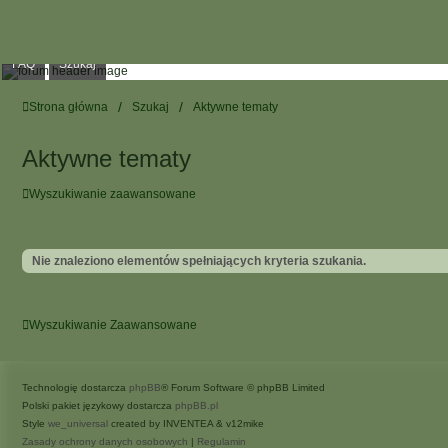
FAQ
Szukaj
Strona główna
Szukaj
Aktywne tematy
Aktywne tematy
Wyszukiwanie zaawansowane
Nie znaleziono elementów spełniających kryteria szukania.
Wyszukiwanie Zaawansowane
Technologię dostarcza
phpBB
® Forum Software © phpBB Limited
Polski pakiet językowy dostarcza
phpBB.pl
Style
we_universal
created by INVENTEA & v12mike
Zasady ochrony danych osobowych
|
Regulamin