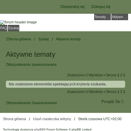
Zarejestruj się
Zaloguj się
Tematy bez odpowiedzi
Aktywne tematy
FAQ
Szukaj
Strona główna
Szukaj
Aktywne tematy
Aktywne tematy
Wyszukiwanie zaawansowane
Znaleziono 0 Wyników • Strona
1
Z
1
Nie znaleziono elementów spełniających kryteria szukania.
Znaleziono 0 Wyników • Strona
1
Z
1
Przejdź Do
Wyszukiwanie Zaawansowane
Strona główna
Usuń ciasteczka witryny
Strefa czasowa
UTC+02:00
Technologię dostarcza
phpBB
® Forum Software © phpBB Limited