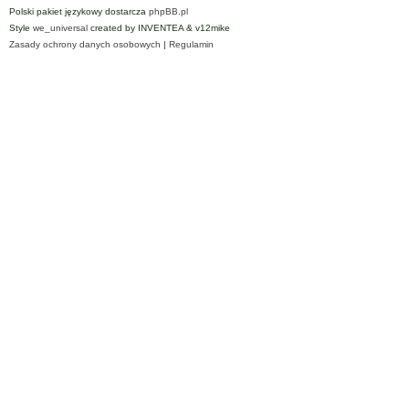
Polski pakiet językowy dostarcza
phpBB.pl
Style
we_universal
created by INVENTEA & v12mike
Zasady ochrony danych osobowych
|
Regulamin