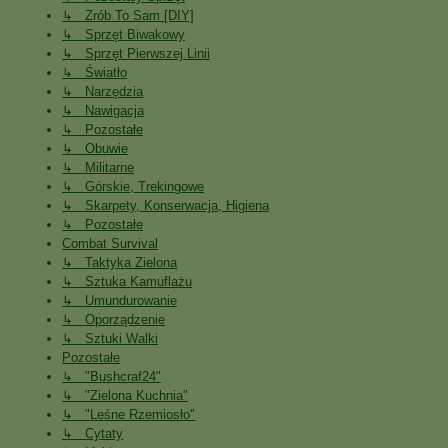
↳ Zrób To Sam [DIY]
↳ Sprzęt Biwakowy
↳ Sprzęt Pierwszej Linii
↳ Światło
↳ Narzędzia
↳ Nawigacja
↳ Pozostałe
↳ Obuwie
↳ Militarne
↳ Górskie, Trekingowe
↳ Skarpety, Konserwacja, Higiena
↳ Pozostałe
Combat Survival
↳ Taktyka Zielona
↳ Sztuka Kamuflażu
↳ Umundurowanie
↳ Oporządzenie
↳ Sztuki Walki
Pozostałe
↳ "Bushcraf24"
↳ "Zielona Kuchnia"
↳ "Leśne Rzemiosło"
↳ Cytaty