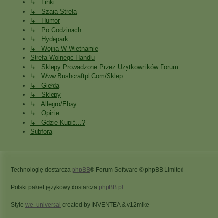
↳ Linki
↳ Szara Strefa
↳ Humor
↳ Po Godzinach
↳ Hydepark
↳ Wojna W Wietnamie
Strefa Wolnego Handlu
↳ Sklepy Prowadzone Przez Użytkowników Forum
↳ Www.bushcraftpl.com/sklep
↳ Giełda
↳ Sklepy
↳ Allegro/Ebay
↳ Opinie
↳ Gdzie Kupić...?
Subfora
Technologię dostarcza
phpBB
® Forum Software © phpBB Limited
Polski pakiet językowy dostarcza
phpBB.pl
Style
we_universal
created by INVENTEA & v12mike