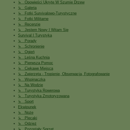
↳ Opowieści Ukryte W Szumie Drzew
↳ Galeria
↳ Fotki Survivalowo-Turystyczne
↳ Fotki Militarne
↳ Recenzje
↳ Jestem Nowy I Witam Się
Survival I Turystyka
↳ Porady
↳ Schronienie
↳ Ogień
↳ Leśna Kuchnia
↳ Pierwsza Pomoc
↳ Ciekawe Miejsca
↳ Zwierzęta - Tropienie, Obserwacja, Fotografowanie
↳ Wspinaczka
↳ Na Wodzie
↳ Turystyka Rowerowa
↳ Turystyka Zmotoryzowana
↳ Sport
Ekwipunek
↳ Noże
↳ Plecaki
↳ Odzież
↳ Pozostały Sprzęt