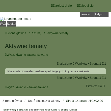
Zarejestruj się
Zaloguj się
Tematy bez odpowiedzi
Aktywne tematy
FAQ
Szukaj
Strona główna
Szukaj
Aktywne tematy
Aktywne tematy
Wyszukiwanie zaawansowane
Znaleziono 0 Wyników • Strona
1
Z
1
Nie znaleziono elementów spełniających kryteria szukania.
Znaleziono 0 Wyników • Strona
1
Z
1
Przejdź Do
Wyszukiwanie Zaawansowane
Strona główna
Usuń ciasteczka witryny
Strefa czasowa
UTC+02:00
Technologię dostarcza
phpBB
® Forum Software © phpBB Limited