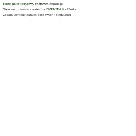
Polski pakiet językowy dostarcza
phpBB.pl
Style
we_universal
created by INVENTEA & v12mike
Zasady ochrony danych osobowych
|
Regulamin