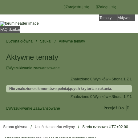
Zarejestruj się
Zaloguj się
Tematy bez odpowiedzi
Aktywne tematy
FAQ
Szukaj
Strona główna
Szukaj
Aktywne tematy
Aktywne tematy
Wyszukiwanie zaawansowane
Znaleziono 0 Wyników • Strona
1
Z
1
Nie znaleziono elementów spełniających kryteria szukania.
Znaleziono 0 Wyników • Strona
1
Z
1
Przejdź Do
Wyszukiwanie Zaawansowane
Strona główna
Usuń ciasteczka witryny
Strefa czasowa
UTC+02:00
Technologię dostarcza
phpBB
® Forum Software © phpBB Limited