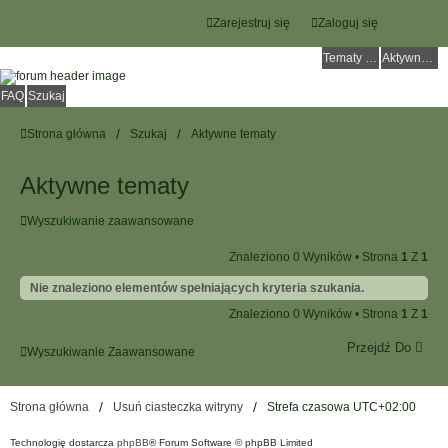
Zarejestruj się
Zaloguj się
Tematy bez odpowiedzi
Aktywne tematy
FAQ
Szukaj
Strona główna
Szukaj
Aktywne tematy
Aktywne tematy
Wyszukiwanie zaawansowane
Znaleziono 0 Wyników • Strona
1
Z
1
Nie znaleziono elementów spełniających kryteria szukania.
Znaleziono 0 Wyników • Strona
1
Z
1
Przejdź Do
Wyszukiwanie Zaawansowane
Strona główna
Usuń ciasteczka witryny
Strefa czasowa
UTC+02:00
Technologię dostarcza
phpBB
® Forum Software © phpBB Limited