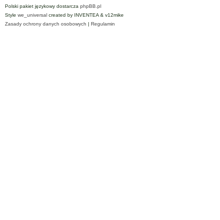
Polski pakiet językowy dostarcza
phpBB.pl
Style
we_universal
created by INVENTEA & v12mike
Zasady ochrony danych osobowych
|
Regulamin