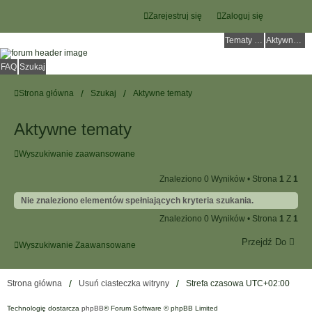
Zarejestruj się
Zaloguj się
Tematy bez odpowiedzi
Aktywne tematy
FAQ
Szukaj
Strona główna
Szukaj
Aktywne tematy
Aktywne tematy
Wyszukiwanie zaawansowane
Znaleziono 0 Wyników • Strona
1
Z
1
Nie znaleziono elementów spełniających kryteria szukania.
Znaleziono 0 Wyników • Strona
1
Z
1
Przejdź Do
Wyszukiwanie Zaawansowane
Strona główna
Usuń ciasteczka witryny
Strefa czasowa
UTC+02:00
Technologię dostarcza
phpBB
® Forum Software © phpBB Limited