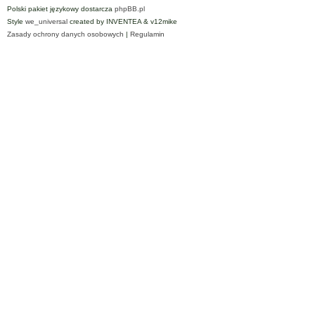
Polski pakiet językowy dostarcza
phpBB.pl
Style
we_universal
created by INVENTEA & v12mike
Zasady ochrony danych osobowych
|
Regulamin