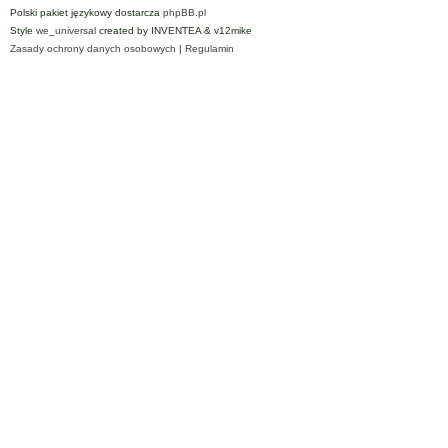
Polski pakiet językowy dostarcza
phpBB.pl
Style
we_universal
created by INVENTEA & v12mike
Zasady ochrony danych osobowych
|
Regulamin