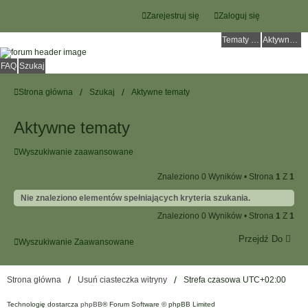
Zarejestruj się
Zaloguj się
Tematy bez odpowiedzi
Aktywne tematy
FAQ
Szukaj
Strona główna
Szukaj
Aktywne tematy
Aktywne tematy
Wyszukiwanie zaawansowane
Znaleziono 0 Wyników • Strona
1
Z
1
Nie znaleziono elementów spełniających kryteria szukania.
Znaleziono 0 Wyników • Strona
1
Z
1
Przejdź Do
Wyszukiwanie Zaawansowane
Strona główna
Usuń ciasteczka witryny
Strefa czasowa
UTC+02:00
Technologię dostarcza
phpBB
® Forum Software © phpBB Limited