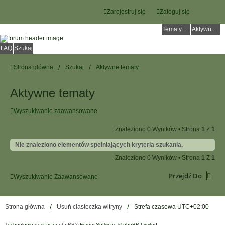
Zarejestruj się
Zaloguj się
Tematy bez odpowiedzi
Aktywne tematy
FAQ
Szukaj
Strona główna
Szukaj
Aktywne tematy
Aktywne tematy
Wyszukiwanie zaawansowane
Znaleziono 0 Wyników • Strona
1
Z
1
Nie znaleziono elementów spełniających kryteria szukania.
Znaleziono 0 Wyników • Strona
1
Z
1
Przejdź Do
Wyszukiwanie Zaawansowane
Strona główna
Usuń ciasteczka witryny
Strefa czasowa
UTC+02:00
Technologię dostarcza
phpBB
® Forum Software © phpBB Limited