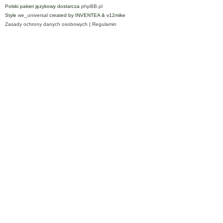
Polski pakiet językowy dostarcza
phpBB.pl
Style
we_universal
created by INVENTEA & v12mike
Zasady ochrony danych osobowych
|
Regulamin