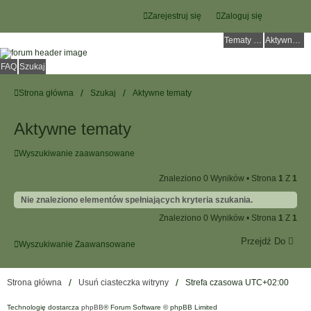
Zarejestruj się
Zaloguj się
Tematy bez odpowiedzi
Aktywne tematy
FAQ
Szukaj
Strona główna
Szukaj
Aktywne tematy
Aktywne tematy
Wyszukiwanie zaawansowane
Znaleziono 0 Wyników • Strona
1
Z
1
Nie znaleziono elementów spełniających kryteria szukania.
Znaleziono 0 Wyników • Strona
1
Z
1
Przejdź Do
Wyszukiwanie Zaawansowane
Strona główna
Usuń ciasteczka witryny
Strefa czasowa
UTC+02:00
Technologię dostarcza
phpBB
® Forum Software © phpBB Limited