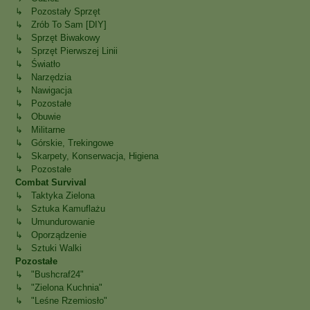
↳ Pozostały Sprzęt
↳ Zrób To Sam [DIY]
↳ Sprzęt Biwakowy
↳ Sprzęt Pierwszej Linii
↳ Światło
↳ Narzędzia
↳ Nawigacja
↳ Pozostałe
↳ Obuwie
↳ Militarne
↳ Górskie, Trekingowe
↳ Skarpety, Konserwacja, Higiena
↳ Pozostałe
Combat Survival
↳ Taktyka Zielona
↳ Sztuka Kamuflażu
↳ Umundurowanie
↳ Oporządzenie
↳ Sztuki Walki
Pozostałe
↳ "Bushcraf24"
↳ "Zielona Kuchnia"
↳ "Leśne Rzemiosło"