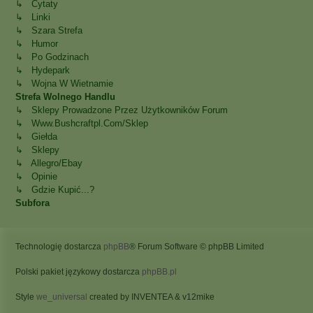
↳ Cytaty
↳ Linki
↳ Szara Strefa
↳ Humor
↳ Po Godzinach
↳ Hydepark
↳ Wojna W Wietnamie
Strefa Wolnego Handlu
↳ Sklepy Prowadzone Przez Użytkowników Forum
↳ Www.bushcraftpl.com/sklep
↳ Giełda
↳ Sklepy
↳ Allegro/Ebay
↳ Opinie
↳ Gdzie Kupić...?
Subfora
Technologię dostarcza
phpBB
® Forum Software © phpBB Limited
Polski pakiet językowy dostarcza
phpBB.pl
Style
we_universal
created by INVENTEA & v12mike