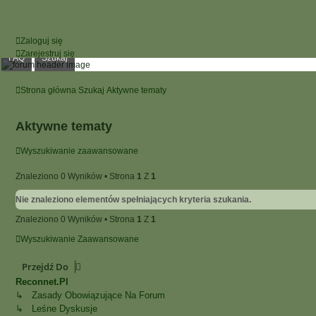
Zaloguj się
Zarejestruj się
FAQ
Szukaj
Strona główna
Szukaj
Aktywne tematy
Aktywne tematy
Wyszukiwanie zaawansowane
Znaleziono 0 Wyników • Strona
1
Z
1
Nie znaleziono elementów spełniających kryteria szukania.
Znaleziono 0 Wyników • Strona
1
Z
1
Wyszukiwanie Zaawansowane
Przejdź Do
Reconnet.pl
↳ Zasady Obowiązujące Na Forum
↳ Leśne Dyskusje