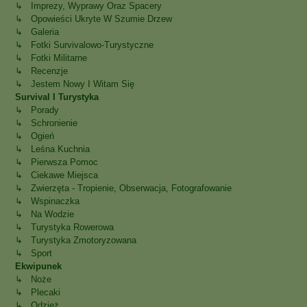
↳ Imprezy, Wyprawy Oraz Spacery
↳ Opowieści Ukryte W Szumie Drzew
↳ Galeria
↳ Fotki Survivalowo-Turystyczne
↳ Fotki Militarne
↳ Recenzje
↳ Jestem Nowy I Witam Się
Survival I Turystyka
↳ Porady
↳ Schronienie
↳ Ogień
↳ Leśna Kuchnia
↳ Pierwsza Pomoc
↳ Ciekawe Miejsca
↳ Zwierzęta - Tropienie, Obserwacja, Fotografowanie
↳ Wspinaczka
↳ Na Wodzie
↳ Turystyka Rowerowa
↳ Turystyka Zmotoryzowana
↳ Sport
Ekwipunek
↳ Noże
↳ Plecaki
↳ Odzież