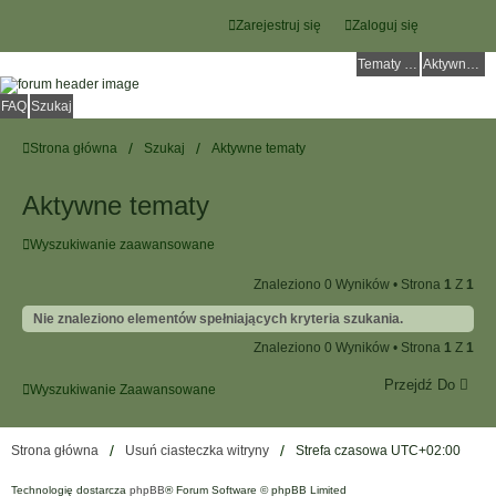
Zarejestruj się
Zaloguj się
Tematy bez odpowiedzi
Aktywne tematy
FAQ
Szukaj
Strona główna
Szukaj
Aktywne tematy
Aktywne tematy
Wyszukiwanie zaawansowane
Znaleziono 0 Wyników • Strona
1
Z
1
Nie znaleziono elementów spełniających kryteria szukania.
Znaleziono 0 Wyników • Strona
1
Z
1
Przejdź Do
Wyszukiwanie Zaawansowane
Strona główna
Usuń ciasteczka witryny
Strefa czasowa
UTC+02:00
Technologię dostarcza
phpBB
® Forum Software © phpBB Limited