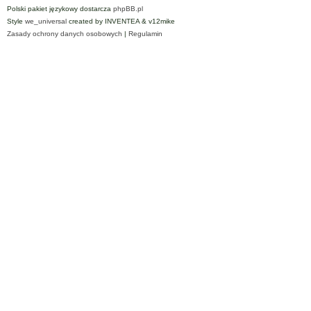
Polski pakiet językowy dostarcza
phpBB.pl
Style
we_universal
created by INVENTEA & v12mike
Zasady ochrony danych osobowych
|
Regulamin