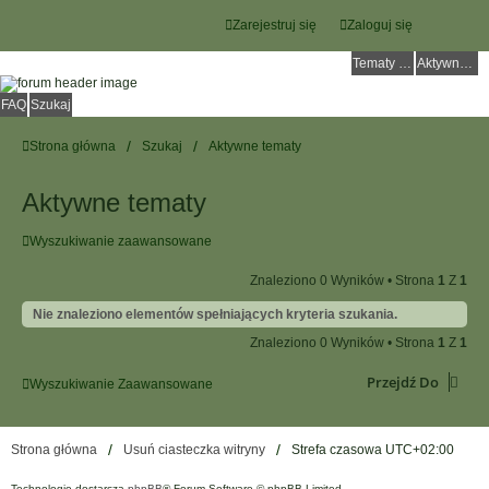
Zarejestruj się
Zaloguj się
Tematy bez odpowiedzi
Aktywne tematy
FAQ
Szukaj
Strona główna
Szukaj
Aktywne tematy
Aktywne tematy
Wyszukiwanie zaawansowane
Znaleziono 0 Wyników • Strona
1
Z
1
Nie znaleziono elementów spełniających kryteria szukania.
Znaleziono 0 Wyników • Strona
1
Z
1
Przejdź Do
Wyszukiwanie Zaawansowane
Strona główna
Usuń ciasteczka witryny
Strefa czasowa
UTC+02:00
Technologię dostarcza
phpBB
® Forum Software © phpBB Limited