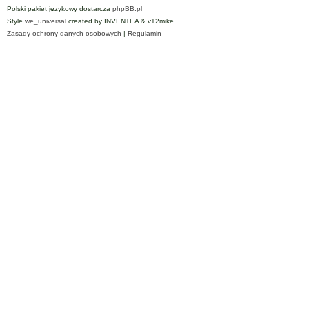
Polski pakiet językowy dostarcza
phpBB.pl
Style
we_universal
created by INVENTEA & v12mike
Zasady ochrony danych osobowych
|
Regulamin