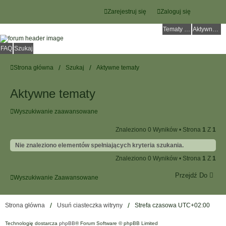
Zarejestruj się
Zaloguj się
Tematy bez odpowiedzi
Aktywne tematy
FAQ
Szukaj
Strona główna
Szukaj
Aktywne tematy
Aktywne tematy
Wyszukiwanie zaawansowane
Znaleziono 0 Wyników • Strona
1
Z
1
Nie znaleziono elementów spełniających kryteria szukania.
Znaleziono 0 Wyników • Strona
1
Z
1
Przejdź Do
Wyszukiwanie Zaawansowane
Strona główna
Usuń ciasteczka witryny
Strefa czasowa
UTC+02:00
Technologię dostarcza
phpBB
® Forum Software © phpBB Limited