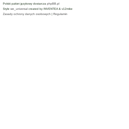
Polski pakiet językowy dostarcza
phpBB.pl
Style
we_universal
created by INVENTEA & v12mike
Zasady ochrony danych osobowych
|
Regulamin