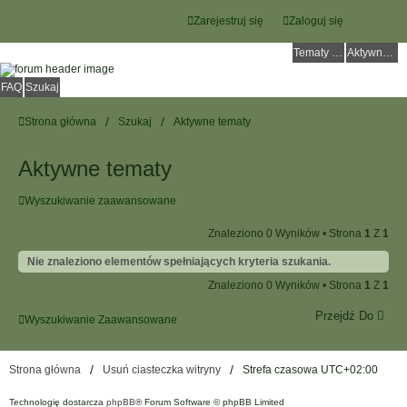
Zarejestruj się
Zaloguj się
Tematy bez odpowiedzi
Aktywne tematy
FAQ
Szukaj
Strona główna
Szukaj
Aktywne tematy
Aktywne tematy
Wyszukiwanie zaawansowane
Znaleziono 0 Wyników • Strona
1
Z
1
Nie znaleziono elementów spełniających kryteria szukania.
Znaleziono 0 Wyników • Strona
1
Z
1
Przejdź Do
Wyszukiwanie Zaawansowane
Strona główna
Usuń ciasteczka witryny
Strefa czasowa
UTC+02:00
Technologię dostarcza
phpBB
® Forum Software © phpBB Limited