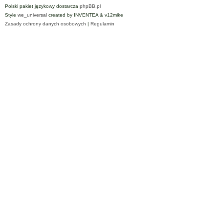
Polski pakiet językowy dostarcza
phpBB.pl
Style
we_universal
created by INVENTEA & v12mike
Zasady ochrony danych osobowych
|
Regulamin