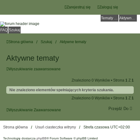
Zarejestruj się
Zaloguj się
Tematy bez odpowiedzi
Aktywne tematy
FAQ
Szukaj
Strona główna
Szukaj
Aktywne tematy
Aktywne tematy
Wyszukiwanie zaawansowane
Znaleziono 0 Wyników • Strona
1
Z
1
Nie znaleziono elementów spełniających kryteria szukania.
Znaleziono 0 Wyników • Strona
1
Z
1
Przejdź Do
Wyszukiwanie Zaawansowane
Strona główna
Usuń ciasteczka witryny
Strefa czasowa
UTC+02:00
Technologię dostarcza
phpBB
® Forum Software © phpBB Limited