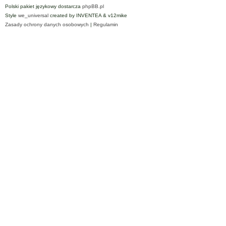
Polski pakiet językowy dostarcza
phpBB.pl
Style
we_universal
created by INVENTEA & v12mike
Zasady ochrony danych osobowych
|
Regulamin