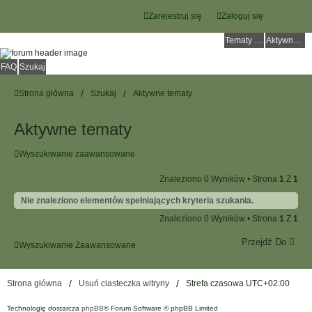
Zarejestruj się
Zaloguj się
Tematy bez odpowiedzi
Aktywne tematy
FAQ
Szukaj
Strona główna
Szukaj
Aktywne tematy
Aktywne tematy
Wyszukiwanie zaawansowane
Znaleziono 0 Wyników • Strona
1
Z
1
Nie znaleziono elementów spełniających kryteria szukania.
Znaleziono 0 Wyników • Strona
1
Z
1
Przejdź Do
Wyszukiwanie Zaawansowane
Strona główna
Usuń ciasteczka witryny
Strefa czasowa
UTC+02:00
Technologię dostarcza
phpBB
® Forum Software © phpBB Limited