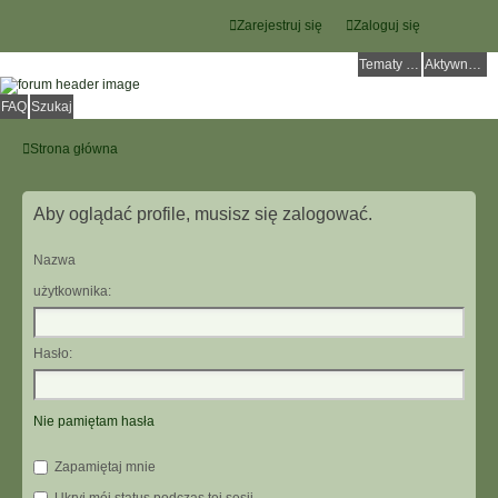
Zarejestruj się
Zaloguj się
Tematy bez odpowiedzi
Aktywne tematy
FAQ
Szukaj
Strona główna
Aby oglądać profile, musisz się zalogować.
Nazwa
użytkownika:
Hasło:
Nie pamiętam hasła
Zapamiętaj mnie