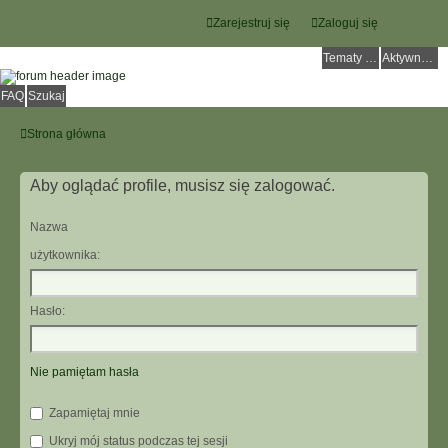
Zarejestruj się
Zaloguj się
Tematy bez odpowiedzi
Aktywne tematy
FAQ
Szukaj
Strona główna
Aby oglądać profile, musisz się zalogować.
Nazwa
użytkownika:
Hasło:
Nie pamiętam hasła
Zapamiętaj mnie
Ukryj mój status podczas tej sesji