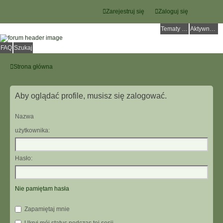
Zarejestruj się
Zaloguj się
Tematy bez odpowiedzi
Aktywne tematy
FAQ
Szukaj
Strona główna
Aby oglądać profile, musisz się zalogować.
Nazwa
użytkownika:
Hasło:
Nie pamiętam hasła
Zapamiętaj mnie