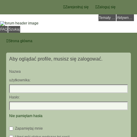
Zarejestruj się
Zaloguj się
Tematy bez odpowiedzi
Aktywne tematy
FAQ
Szukaj
Strona główna
Aby oglądać profile, musisz się zalogować.
Nazwa
użytkownika:
Hasło:
Nie pamiętam hasła
Zapamiętaj mnie