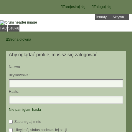
Zarejestruj się
Zaloguj się
Tematy bez odpowiedzi
Aktywne tematy
FAQ
Szukaj
Strona główna
Aby oglądać profile, musisz się zalogować.
Nazwa
użytkownika:
Hasło:
Nie pamiętam hasła
Zapamiętaj mnie
Ukryj mój status podczas tej sesji