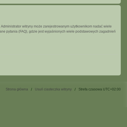
ny. Administrator witryny może zarejestrowanym użytkownikom nadać wiele
ne pytania (FAQ), gdzie jest wyjaśnionych wiele podstawowych zagadnień
Strona główna
Usuń ciasteczka witryny
Strefa czasowa
UTC+02:00