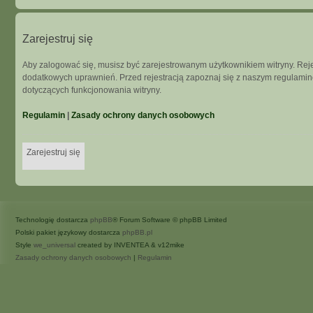
Zarejestruj się
Aby zalogować się, musisz być zarejestrowanym użytkownikiem witryny. Rejes
dodatkowych uprawnień. Przed rejestracją zapoznaj się z naszym regulam
dotyczących funkcjonowania witryny.
Regulamin
|
Zasady ochrony danych osobowych
Zarejestruj się
Technologię dostarcza
phpBB
® Forum Software © phpBB Limited
Polski pakiet językowy dostarcza
phpBB.pl
Style
we_universal
created by INVENTEA & v12mike
Zasady ochrony danych osobowych
|
Regulamin