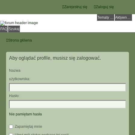
Zarejestruj się
Zaloguj się
Tematy bez odpowiedzi
Aktywne tematy
FAQ
Szukaj
Strona główna
Aby oglądać profile, musisz się zalogować.
Nazwa
użytkownika:
Hasło:
Nie pamiętam hasła
Zapamiętaj mnie