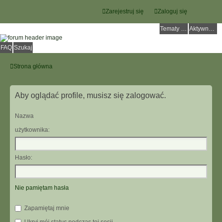
Zarejestruj się
Zaloguj się
Tematy bez odpowiedzi
Aktywne tematy
FAQ
Szukaj
Strona główna
Aby oglądać profile, musisz się zalogować.
Nazwa
użytkownika:
Hasło:
Nie pamiętam hasła
Zapamiętaj mnie