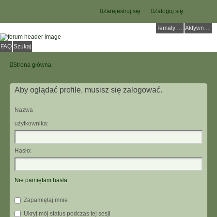
Zarejestruj się
Zaloguj się
Tematy bez odpowiedzi
Aktywne tematy
FAQ
Szukaj
Strona główna
Aby oglądać profile, musisz się zalogować.
Nazwa
użytkownika:
Hasło:
Nie pamiętam hasła
Zapamiętaj mnie
Ukryj mój status podczas tej sesji