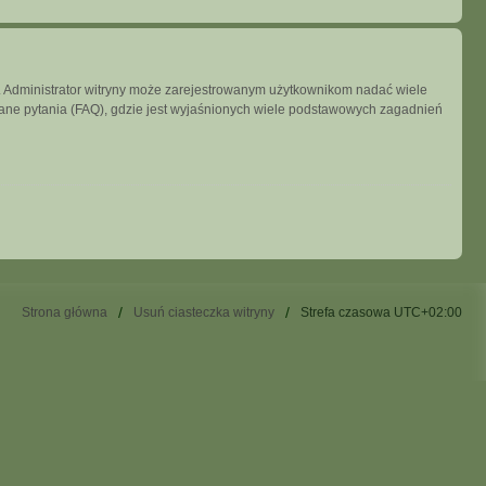
ny. Administrator witryny może zarejestrowanym użytkownikom nadać wiele
ne pytania (FAQ), gdzie jest wyjaśnionych wiele podstawowych zagadnień
Strona główna
Usuń ciasteczka witryny
Strefa czasowa
UTC+02:00