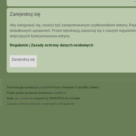
Zarejestruj się
Aby zalogować się, musisz być zarejestrowanym użytkownikiem witryny. Rejes
dodatkowych uprawnień. Przed rejestracją zapoznaj się z naszym regulam
dotyczących funkcjonowania witryny.
Regulamin
|
Zasady ochrony danych osobowych
Zarejestruj się
Technologię dostarcza
phpBB
® Forum Software © phpBB Limited
Polski pakiet językowy dostarcza
phpBB.pl
Style
we_universal
created by INVENTEA & v12mike
Zasady ochrony danych osobowych
|
Regulamin