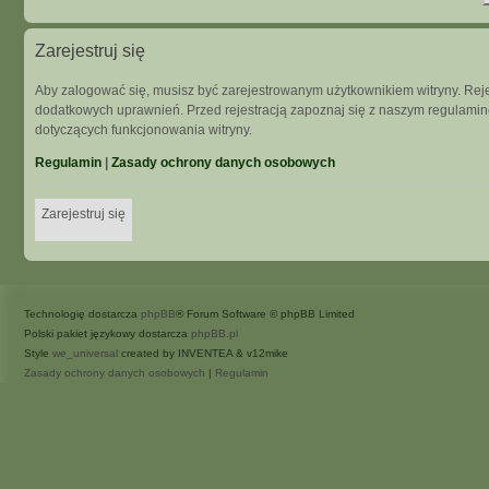
Zarejestruj się
Aby zalogować się, musisz być zarejestrowanym użytkownikiem witryny. Rejes
dodatkowych uprawnień. Przed rejestracją zapoznaj się z naszym regulam
dotyczących funkcjonowania witryny.
Regulamin
|
Zasady ochrony danych osobowych
Zarejestruj się
Technologię dostarcza
phpBB
® Forum Software © phpBB Limited
Polski pakiet językowy dostarcza
phpBB.pl
Style
we_universal
created by INVENTEA & v12mike
Zasady ochrony danych osobowych
|
Regulamin