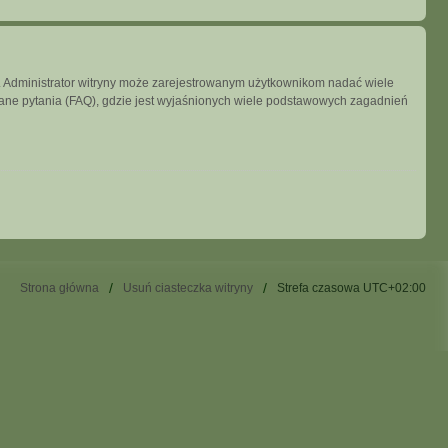
ny. Administrator witryny może zarejestrowanym użytkownikom nadać wiele
ne pytania (FAQ), gdzie jest wyjaśnionych wiele podstawowych zagadnień
Strona główna
Usuń ciasteczka witryny
Strefa czasowa
UTC+02:00