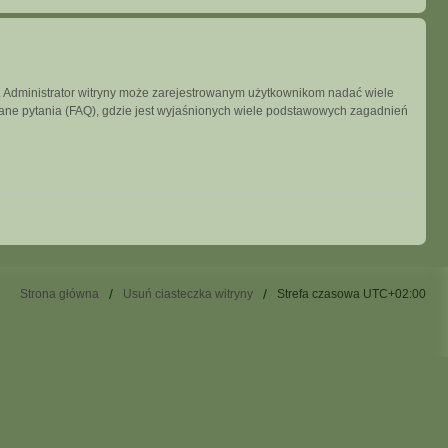
ny. Administrator witryny może zarejestrowanym użytkownikom nadać wiele
ne pytania (FAQ), gdzie jest wyjaśnionych wiele podstawowych zagadnień
Strona główna
Usuń ciasteczka witryny
Strefa czasowa
UTC+02:00