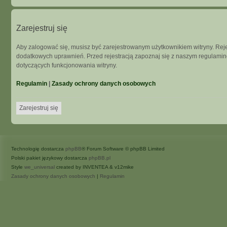
Zarejestruj się
Aby zalogować się, musisz być zarejestrowanym użytkownikiem witryny. Rejes
dodatkowych uprawnień. Przed rejestracją zapoznaj się z naszym regulam
dotyczących funkcjonowania witryny.
Regulamin
|
Zasady ochrony danych osobowych
Zarejestruj się
Technologię dostarcza
phpBB
® Forum Software © phpBB Limited
Polski pakiet językowy dostarcza
phpBB.pl
Style
we_universal
created by INVENTEA & v12mike
Zasady ochrony danych osobowych
|
Regulamin