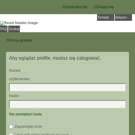
Zarejestruj się
Zaloguj się
Tematy bez odpowiedzi
Aktywne tematy
FAQ
Szukaj
Strona główna
Aby oglądać profile, musisz się zalogować.
Nazwa
użytkownika:
Hasło:
Nie pamiętam hasła
Zapamiętaj mnie