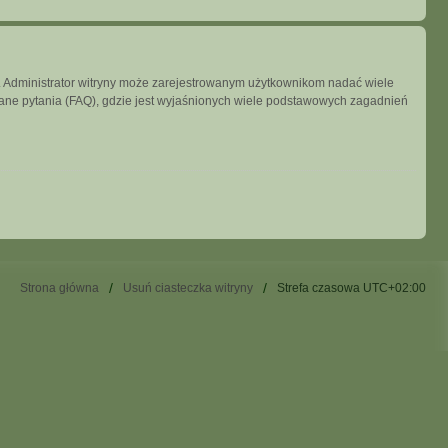
ny. Administrator witryny może zarejestrowanym użytkownikom nadać wiele
ne pytania (FAQ), gdzie jest wyjaśnionych wiele podstawowych zagadnień
Strona główna
Usuń ciasteczka witryny
Strefa czasowa
UTC+02:00