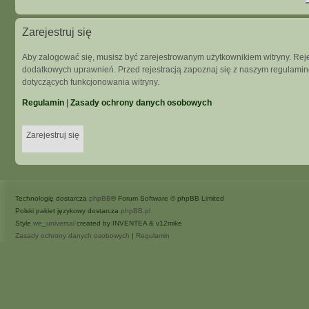
Zarejestruj się
Aby zalogować się, musisz być zarejestrowanym użytkownikiem witryny. Rejes
dodatkowych uprawnień. Przed rejestracją zapoznaj się z naszym regulam
dotyczących funkcjonowania witryny.
Regulamin
|
Zasady ochrony danych osobowych
Zarejestruj się
Technologię dostarcza
phpBB
® Forum Software © phpBB Limited
Polski pakiet językowy dostarcza
phpBB.pl
Style
we_universal
created by INVENTEA & v12mike
Zasady ochrony danych osobowych
|
Regulamin