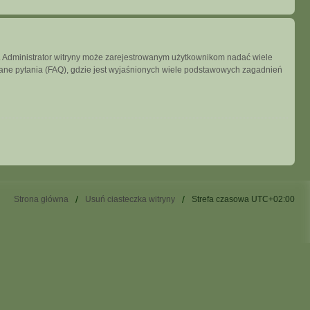
ny. Administrator witryny może zarejestrowanym użytkownikom nadać wiele
ne pytania (FAQ), gdzie jest wyjaśnionych wiele podstawowych zagadnień
Strona główna
Usuń ciasteczka witryny
Strefa czasowa
UTC+02:00