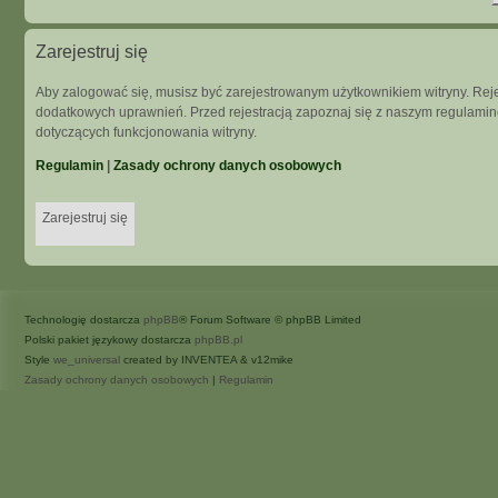
Zarejestruj się
Aby zalogować się, musisz być zarejestrowanym użytkownikiem witryny. Rejes
dodatkowych uprawnień. Przed rejestracją zapoznaj się z naszym regulam
dotyczących funkcjonowania witryny.
Regulamin
|
Zasady ochrony danych osobowych
Zarejestruj się
Technologię dostarcza
phpBB
® Forum Software © phpBB Limited
Polski pakiet językowy dostarcza
phpBB.pl
Style
we_universal
created by INVENTEA & v12mike
Zasady ochrony danych osobowych
|
Regulamin