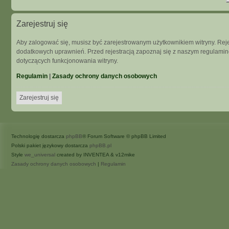
Zarejestruj się
Aby zalogować się, musisz być zarejestrowanym użytkownikiem witryny. Rejes
dodatkowych uprawnień. Przed rejestracją zapoznaj się z naszym regulam
dotyczących funkcjonowania witryny.
Regulamin
|
Zasady ochrony danych osobowych
Zarejestruj się
Technologię dostarcza
phpBB
® Forum Software © phpBB Limited
Polski pakiet językowy dostarcza
phpBB.pl
Style
we_universal
created by INVENTEA & v12mike
Zasady ochrony danych osobowych
|
Regulamin