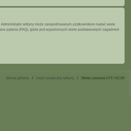
ny. Administrator witryny może zarejestrowanym użytkownikom nadać wiele
ne pytania (FAQ), gdzie jest wyjaśnionych wiele podstawowych zagadnień
Strona główna
Usuń ciasteczka witryny
Strefa czasowa
UTC+02:00