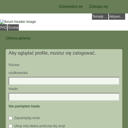
Zarejestruj się
Zaloguj się
Tematy bez odpowiedzi
Aktywne tematy
FAQ
Szukaj
Strona główna
Aby oglądać profile, musisz się zalogować.
Nazwa
użytkownika:
Hasło:
Nie pamiętam hasła
Zapamiętaj mnie
Ukryj mój status podczas tej sesji