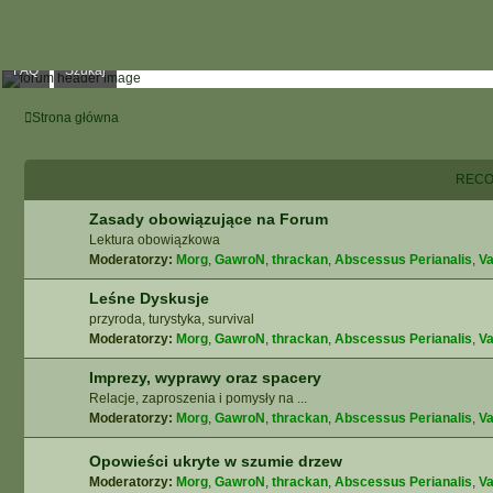
FAQ
Szukaj
Strona główna
RECO
Zasady obowiązujące na Forum
Lektura obowiązkowa
Moderatorzy:
Morg
,
GawroN
,
thrackan
,
Abscessus Perianalis
,
Va
Leśne Dyskusje
przyroda, turystyka, survival
Moderatorzy:
Morg
,
GawroN
,
thrackan
,
Abscessus Perianalis
,
Va
Imprezy, wyprawy oraz spacery
Relacje, zaproszenia i pomysły na ...
Moderatorzy:
Morg
,
GawroN
,
thrackan
,
Abscessus Perianalis
,
Va
Opowieści ukryte w szumie drzew
Moderatorzy:
Morg
,
GawroN
,
thrackan
,
Abscessus Perianalis
,
Va