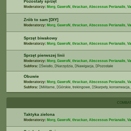
Pozostały sprzęt
Moderatorzy:
Morg
,
GawroN
,
thrackan
,
Abscessus Perianalis
,
Va
Zrób to sam [DIY]
Moderatorzy:
Morg
,
GawroN
,
thrackan
,
Abscessus Perianalis
,
Va
Sprzęt biwakowy
Moderatorzy:
Morg
,
GawroN
,
thrackan
,
Abscessus Perianalis
,
Va
Sprzęt pierwszej linii
Moderatorzy:
Morg
,
GawroN
,
thrackan
,
Abscessus Perianalis
,
Va
Subfora:
Światło
,
Narzędzia
,
Nawigacja
,
Pozostałe
Obuwie
Moderatorzy:
Morg
,
GawroN
,
thrackan
,
Abscessus Perianalis
,
Va
Subfora:
Militarne
,
Górskie, trekingowe
,
Skarpety, konserwacja,
COMBAT
Taktyka zielona
Moderatorzy:
Morg
,
GawroN
,
thrackan
,
Abscessus Perianalis
,
Va