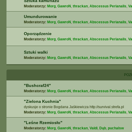
Sztuka kamuflażu
Moderatorzy:
Morg
,
GawroN
,
thrackan
,
Abscessus Perianalis
,
Va
Umundurowanie
Moderatorzy:
Morg
,
GawroN
,
thrackan
,
Abscessus Perianalis
,
Va
Oporządzenie
Moderatorzy:
Morg
,
GawroN
,
thrackan
,
Abscessus Perianalis
,
Va
Sztuki walki
Moderatorzy:
Morg
,
GawroN
,
thrackan
,
Abscessus Perianalis
,
Va
POZ
"Bushcraf24"
Moderatorzy:
Morg
,
GawroN
,
thrackan
,
Abscessus Perianalis
,
Va
"Zielona Kuchnia"
dyskusje o stronie Bogdana Jaśkiewicza http://survival.strefa.pl
Moderatorzy:
Morg
,
GawroN
,
thrackan
,
Abscessus Perianalis
,
Va
"Leśne Rzemiosło"
Moderatorzy:
Morg
,
GawroN
,
thrackan
,
Valdi
,
Dąb
,
puchalsw