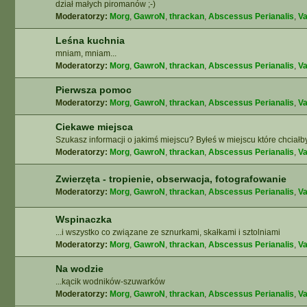
dział małych piromanów ;-)
Moderatorzy:
Morg
,
GawroN
,
thrackan
,
Abscessus Perianalis
,
Va
Leśna kuchnia
mniam, mniam...
Moderatorzy:
Morg
,
GawroN
,
thrackan
,
Abscessus Perianalis
,
Va
Pierwsza pomoc
Moderatorzy:
Morg
,
GawroN
,
thrackan
,
Abscessus Perianalis
,
Va
Ciekawe miejsca
Szukasz informacji o jakimś miejscu? Byłeś w miejscu które chciałb
Moderatorzy:
Morg
,
GawroN
,
thrackan
,
Abscessus Perianalis
,
Va
Zwierzęta - tropienie, obserwacja, fotografowanie
Moderatorzy:
Morg
,
GawroN
,
thrackan
,
Abscessus Perianalis
,
Va
Wspinaczka
...i wszystko co związane ze sznurkami, skałkami i sztolniami
Moderatorzy:
Morg
,
GawroN
,
thrackan
,
Abscessus Perianalis
,
Va
Na wodzie
...kącik wodników-szuwarków
Moderatorzy:
Morg
,
GawroN
,
thrackan
,
Abscessus Perianalis
,
Va