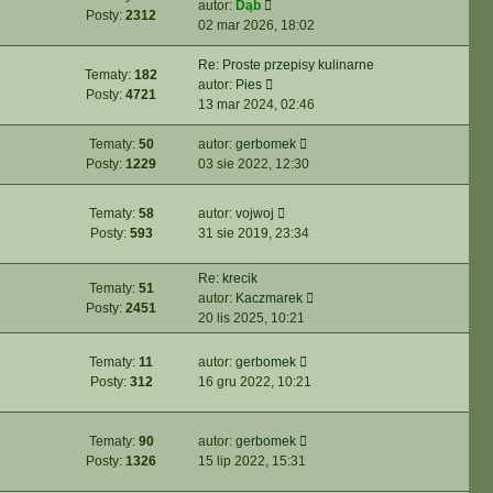
W
autor:
Dąb
i
s
z
n
Posty:
2312
y
02 mar 2026, 18:02
e
t
y
a
ś
t
p
j
w
Re: Proste przepisy kulinarne
l
o
n
Tematy:
182
i
W
autor:
Pies
n
s
o
Posty:
4721
e
y
13 mar 2024, 02:46
a
t
w
t
ś
j
s
l
w
W
Tematy:
50
autor:
gerbomek
n
z
n
i
y
Posty:
1229
03 sie 2022, 12:30
o
y
a
e
ś
w
p
j
t
w
s
W
o
Tematy:
58
autor:
vojwoj
n
l
i
z
y
s
Posty:
593
31 sie 2019, 23:34
o
n
e
y
ś
t
w
a
t
p
w
Re: krecik
s
j
l
o
Tematy:
51
i
W
autor:
Kaczmarek
z
n
n
s
Posty:
2451
e
y
20 lis 2025, 10:21
y
o
a
t
t
ś
p
w
j
l
w
o
s
n
W
Tematy:
11
autor:
gerbomek
n
i
s
z
o
y
Posty:
312
16 gru 2022, 10:21
a
e
t
y
w
ś
j
t
p
s
w
n
l
o
z
i
W
Tematy:
90
autor:
gerbomek
o
n
s
y
e
y
Posty:
1326
15 lip 2022, 15:31
w
a
t
p
t
ś
s