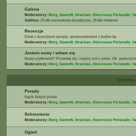
Galeria
Moderatorzy:
Morg
,
GawroN
,
thrackan
,
Abscessus Perianalis
,
Va
Subfora:
Fotki survivalowo-turystyczne
,
Fotki militarne
Recenzje
Dział z recenzjami sprzętu, sprawozdaniami z testów itp.
Moderatorzy:
Morg
,
GawroN
,
thrackan
,
Abscessus Perianalis
,
Va
Jestem nowy i witam się
Nowy użytkownik? Przywitaj się i napisz coś o sobie. OK, wyżeracze
Moderatorzy:
Morg
,
GawroN
,
thrackan
,
Abscessus Perianalis
,
Va
SURVIVAL
Porady
Kącik złotych porad
Moderatorzy:
Morg
,
GawroN
,
thrackan
,
Abscessus Perianalis
,
Va
Schronienie
Moderatorzy:
Morg
,
GawroN
,
thrackan
,
Abscessus Perianalis
,
Va
Ogień