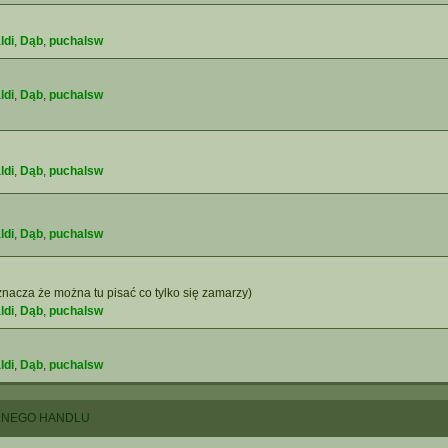
ldi
,
Dąb
,
puchalsw
ldi
,
Dąb
,
puchalsw
ldi
,
Dąb
,
puchalsw
ldi
,
Dąb
,
puchalsw
nacza że można tu pisać co tylko się zamarzy)
ldi
,
Dąb
,
puchalsw
ldi
,
Dąb
,
puchalsw
LNEGO HANDLU