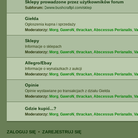
Sklepy prowadzone przez użytkowników forum
Subforum:
www.bushcraftpl.com/sklep
Giełda
Ogłoszenia kupna i sprzedaży
Moderatorzy:
Morg
,
GawroN
,
thrackan
,
Abscessus Perianalis
,
Va
Sklepy
Informacje o sklepach
Moderatorzy:
Morg
,
GawroN
,
thrackan
,
Abscessus Perianalis
,
Va
Allegro/Ebay
Informacje o wynalazkach z aukcji
Moderatorzy:
Morg
,
GawroN
,
thrackan
,
Abscessus Perianalis
,
Va
Opinie
Opinie wystawiane po transakcjach z działu Giełda
Moderatorzy:
Morg
,
GawroN
,
thrackan
,
Abscessus Perianalis
,
Va
Gdzie kupić...?
Moderatorzy:
Morg
,
GawroN
,
thrackan
,
Abscessus Perianalis
,
Va
ZALOGUJ SIĘ
•
ZAREJESTRUJ SIĘ