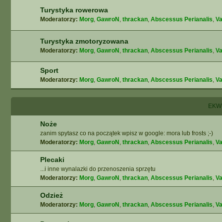
Turystyka rowerowa
Moderatorzy:
Morg
,
GawroN
,
thrackan
,
Abscessus Perianalis
,
Va
Turystyka zmotoryzowana
Moderatorzy:
Morg
,
GawroN
,
thrackan
,
Abscessus Perianalis
,
Va
Sport
Moderatorzy:
Morg
,
GawroN
,
thrackan
,
Abscessus Perianalis
,
Va
EKW
Noże
zanim spytasz co na początek wpisz w google: mora lub frosts ;-)
Moderatorzy:
Morg
,
GawroN
,
thrackan
,
Abscessus Perianalis
,
Va
Plecaki
...i inne wynalazki do przenoszenia sprzętu
Moderatorzy:
Morg
,
GawroN
,
thrackan
,
Abscessus Perianalis
,
Va
Odzież
Moderatorzy:
Morg
,
GawroN
,
thrackan
,
Abscessus Perianalis
,
Va