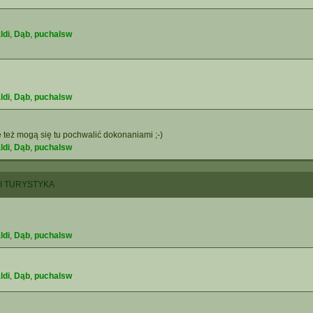
ldi
,
Dąb
,
puchalsw
ldi
,
Dąb
,
puchalsw
 też mogą się tu pochwalić dokonaniami ;-)
ldi
,
Dąb
,
puchalsw
 I TURYSTYKA
ldi
,
Dąb
,
puchalsw
ldi
,
Dąb
,
puchalsw