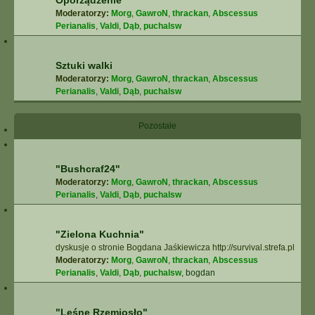
Oporządzenie
Moderatorzy:
Morg
,
GawroN
,
thrackan
,
Abscessus
Perianalis
,
Valdi
,
Dąb
,
puchalsw
Sztuki walki
Moderatorzy:
Morg
,
GawroN
,
thrackan
,
Abscessus
Perianalis
,
Valdi
,
Dąb
,
puchalsw
Pozostałe
"Bushcraf24"
Moderatorzy:
Morg
,
GawroN
,
thrackan
,
Abscessus
Perianalis
,
Valdi
,
Dąb
,
puchalsw
"Zielona Kuchnia"
dyskusje o stronie Bogdana Jaśkiewicza http://survival.strefa.pl
Moderatorzy:
Morg
,
GawroN
,
thrackan
,
Abscessus
Perianalis
,
Valdi
,
Dąb
,
puchalsw
,
bogdan
"Leśne Rzemiosło"