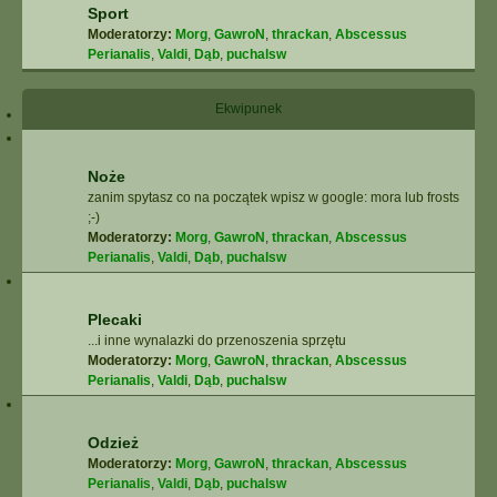
Sport
Moderatorzy:
Morg
,
GawroN
,
thrackan
,
Abscessus
Perianalis
,
Valdi
,
Dąb
,
puchalsw
Ekwipunek
Noże
zanim spytasz co na początek wpisz w google: mora lub frosts
;-)
Moderatorzy:
Morg
,
GawroN
,
thrackan
,
Abscessus
Perianalis
,
Valdi
,
Dąb
,
puchalsw
Plecaki
...i inne wynalazki do przenoszenia sprzętu
Moderatorzy:
Morg
,
GawroN
,
thrackan
,
Abscessus
Perianalis
,
Valdi
,
Dąb
,
puchalsw
Odzież
Moderatorzy:
Morg
,
GawroN
,
thrackan
,
Abscessus
Perianalis
,
Valdi
,
Dąb
,
puchalsw