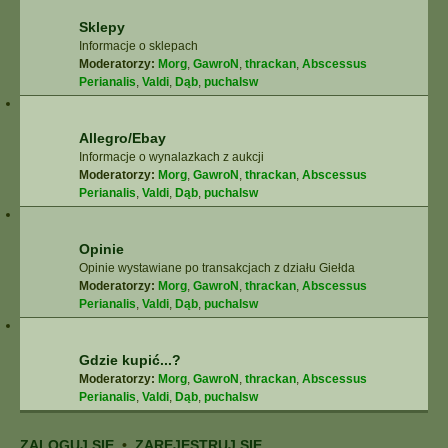
Sklepy
Informacje o sklepach
Moderatorzy:
Morg
,
GawroN
,
thrackan
,
Abscessus
Perianalis
,
Valdi
,
Dąb
,
puchalsw
Allegro/Ebay
Informacje o wynalazkach z aukcji
Moderatorzy:
Morg
,
GawroN
,
thrackan
,
Abscessus
Perianalis
,
Valdi
,
Dąb
,
puchalsw
Opinie
Opinie wystawiane po transakcjach z działu Giełda
Moderatorzy:
Morg
,
GawroN
,
thrackan
,
Abscessus
Perianalis
,
Valdi
,
Dąb
,
puchalsw
Gdzie kupić...?
Moderatorzy:
Morg
,
GawroN
,
thrackan
,
Abscessus
Perianalis
,
Valdi
,
Dąb
,
puchalsw
ZALOGUJ SIĘ
•
ZAREJESTRUJ SIĘ