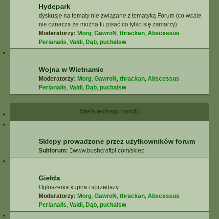
Hydepark
dyskusje na tematy nie związane z tematyką Forum (co wcale
nie oznacza że można tu pisać co tylko się zamarzy)
Moderatorzy:
Morg
,
GawroN
,
thrackan
,
Abscessus
Perianalis
,
Valdi
,
Dąb
,
puchalsw
Wojna w Wietnamie
Moderatorzy:
Morg
,
GawroN
,
thrackan
,
Abscessus
Perianalis
,
Valdi
,
Dąb
,
puchalsw
Strefa wolnego handlu
Sklepy prowadzone przez użytkowników forum
Subforum:
www.bushcraftpl.com/sklep
Giełda
Ogłoszenia kupna i sprzedaży
Moderatorzy:
Morg
,
GawroN
,
thrackan
,
Abscessus
Perianalis
,
Valdi
,
Dąb
,
puchalsw