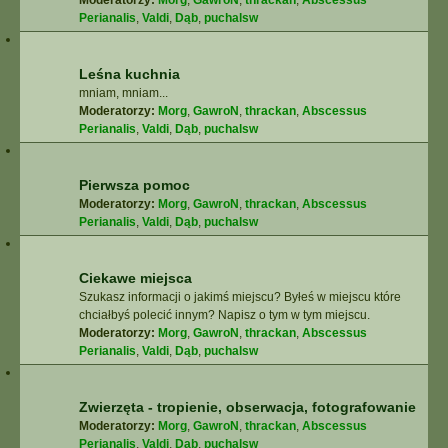
Moderatorzy:
Morg
,
GawroN
,
thrackan
,
Abscessus
Perianalis
,
Valdi
,
Dąb
,
puchalsw
Leśna kuchnia
mniam, mniam...
Moderatorzy:
Morg
,
GawroN
,
thrackan
,
Abscessus
Perianalis
,
Valdi
,
Dąb
,
puchalsw
Pierwsza pomoc
Moderatorzy:
Morg
,
GawroN
,
thrackan
,
Abscessus
Perianalis
,
Valdi
,
Dąb
,
puchalsw
Ciekawe miejsca
Szukasz informacji o jakimś miejscu? Byłeś w miejscu które
chciałbyś polecić innym? Napisz o tym w tym miejscu.
Moderatorzy:
Morg
,
GawroN
,
thrackan
,
Abscessus
Perianalis
,
Valdi
,
Dąb
,
puchalsw
Zwierzęta - tropienie, obserwacja, fotografowanie
Moderatorzy:
Morg
,
GawroN
,
thrackan
,
Abscessus
Perianalis
,
Valdi
,
Dąb
,
puchalsw