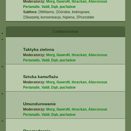
Moderatorzy:
Morg
,
GawroN
,
thrackan
,
Abscessus
Perianalis
,
Valdi
,
Dąb
,
puchalsw
Subfora:
Militarne
,
Górskie, trekingowe
,
Skarpety, konserwacja, higiena
,
Pozostałe
Combat survival
Taktyka zielona
Moderatorzy:
Morg
,
GawroN
,
thrackan
,
Abscessus
Perianalis
,
Valdi
,
Dąb
,
puchalsw
Sztuka kamuflażu
Moderatorzy:
Morg
,
GawroN
,
thrackan
,
Abscessus
Perianalis
,
Valdi
,
Dąb
,
puchalsw
Umundurowanie
Moderatorzy:
Morg
,
GawroN
,
thrackan
,
Abscessus
Perianalis
,
Valdi
,
Dąb
,
puchalsw