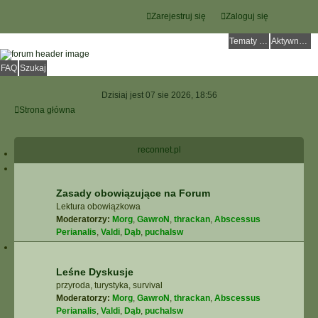
Zarejestruj się
Zaloguj się
Tematy bez odpowiedzi
Aktywne tematy
FAQ
Szukaj
Dzisiaj jest 07 sie 2026, 18:56
Strona główna
reconnet.pl
Zasady obowiązujące na Forum
Lektura obowiązkowa
Moderatorzy:
Morg
,
GawroN
,
thrackan
,
Abscessus
Perianalis
,
Valdi
,
Dąb
,
puchalsw
Leśne Dyskusje
przyroda, turystyka, survival
Moderatorzy:
Morg
,
GawroN
,
thrackan
,
Abscessus
Perianalis
,
Valdi
,
Dąb
,
puchalsw