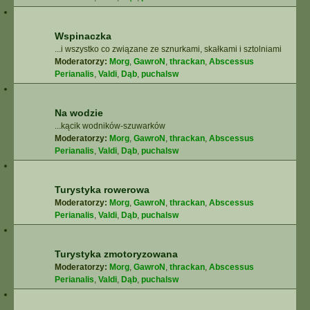
Wspinaczka
...i wszystko co związane ze sznurkami, skałkami i sztolniami
Moderatorzy:
Morg
,
GawroN
,
thrackan
,
Abscessus
Perianalis
,
Valdi
,
Dąb
,
puchalsw
Na wodzie
...kącik wodników-szuwarków
Moderatorzy:
Morg
,
GawroN
,
thrackan
,
Abscessus
Perianalis
,
Valdi
,
Dąb
,
puchalsw
Turystyka rowerowa
Moderatorzy:
Morg
,
GawroN
,
thrackan
,
Abscessus
Perianalis
,
Valdi
,
Dąb
,
puchalsw
Turystyka zmotoryzowana
Moderatorzy:
Morg
,
GawroN
,
thrackan
,
Abscessus
Perianalis
,
Valdi
,
Dąb
,
puchalsw