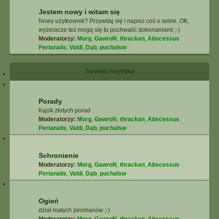
Jestem nowy i witam się
Nowy użytkownik? Przywitaj się i napisz coś o sobie. OK,
wyżeracze też mogą się tu pochwalić dokonaniami ;-)
Moderatorzy:
Morg
,
GawroN
,
thrackan
,
Abscessus
Perianalis
,
Valdi
,
Dąb
,
puchalsw
Survival i turystyka
Porady
Kącik złotych porad
Moderatorzy:
Morg
,
GawroN
,
thrackan
,
Abscessus
Perianalis
,
Valdi
,
Dąb
,
puchalsw
Schronienie
Moderatorzy:
Morg
,
GawroN
,
thrackan
,
Abscessus
Perianalis
,
Valdi
,
Dąb
,
puchalsw
Ogień
dział małych piromanów ;-)