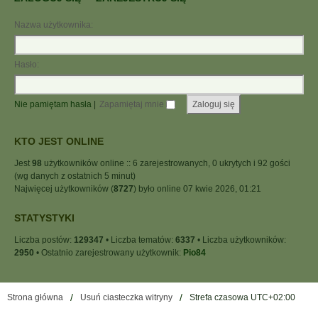
Nazwa użytkownika:
Hasło:
Nie pamiętam hasła
|
Zapamiętaj mnie
KTO JEST ONLINE
Jest
98
użytkowników online :: 6 zarejestrowanych, 0 ukrytych i 92 gości
(wg danych z ostatnich 5 minut)
Najwięcej użytkowników (
8727
) było online 07 kwie 2026, 01:21
STATYSTYKI
Liczba postów:
129347
• Liczba tematów:
6337
• Liczba użytkowników:
2950
• Ostatnio zarejestrowany użytkownik:
Pio84
Strona główna
Usuń ciasteczka witryny
Strefa czasowa
UTC+02:00