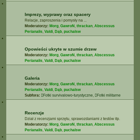
Imprezy, wyprawy oraz spacery
Relacje, zaproszenia i pomysły na ...
Moderatorzy:
Morg
,
GawroN
,
thrackan
,
Abscessus
Perianalis
,
Valdi
,
Dąb
,
puchalsw
Opowieści ukryte w szumie drzew
Moderatorzy:
Morg
,
GawroN
,
thrackan
,
Abscessus
Perianalis
,
Valdi
,
Dąb
,
puchalsw
Galeria
Moderatorzy:
Morg
,
GawroN
,
thrackan
,
Abscessus
Perianalis
,
Valdi
,
Dąb
,
puchalsw
Subfora:
Fotki survivalowo-turystyczne
,
Fotki militarne
Recenzje
Dział z recenzjami sprzętu, sprawozdaniami z testów itp.
Moderatorzy:
Morg
,
GawroN
,
thrackan
,
Abscessus
Perianalis
,
Valdi
,
Dąb
,
puchalsw