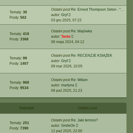
post
Ostatni post
Re: Ernest Thompson Seton - "…
Tematy:
30
Wyświetl
autor:
Gryf
Posty:
502
najnowszy
03 gru 2025, 07:22
post
Ostatni post
Re: Majówka
Tematy:
419
Wyświetl
autor:
Tanto
Posty:
3368
najnowszy
08 maja 2024, 04:12
post
Ostatni post
Re: RECENZJE KSIĄŻEK
Tematy:
99
Wyświetl
autor:
Gryf
Posty:
1407
najnowszy
09 mar 2026, 10:05
post
Ostatni post
Re: Witam
Tematy:
969
Wyświetl
autor:
martyna
Posty:
9534
najnowszy
08 paź 2025, 21:23
post
Statystyki
Ostatni post
Ostatni post
Re: Jaki termos?
Tematy:
251
Wyświetl
autor:
SmileOn
Posty:
7390
najnowszy
12 paź 2025, 22:00