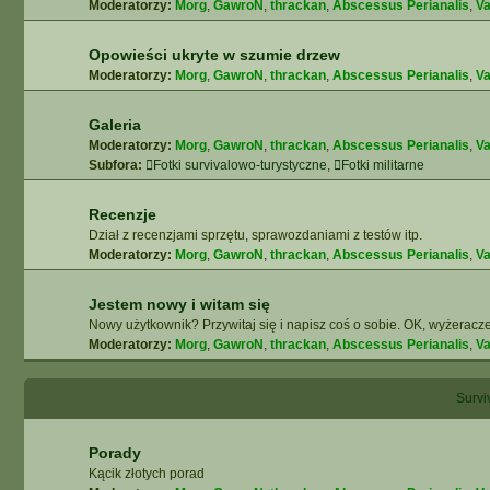
Moderatorzy:
Morg
,
GawroN
,
thrackan
,
Abscessus Perianalis
,
Va
Opowieści ukryte w szumie drzew
Moderatorzy:
Morg
,
GawroN
,
thrackan
,
Abscessus Perianalis
,
Va
Galeria
Moderatorzy:
Morg
,
GawroN
,
thrackan
,
Abscessus Perianalis
,
Va
Subfora:
Fotki survivalowo-turystyczne
,
Fotki militarne
Recenzje
Dział z recenzjami sprzętu, sprawozdaniami z testów itp.
Moderatorzy:
Morg
,
GawroN
,
thrackan
,
Abscessus Perianalis
,
Va
Jestem nowy i witam się
Nowy użytkownik? Przywitaj się i napisz coś o sobie. OK, wyżeracze
Moderatorzy:
Morg
,
GawroN
,
thrackan
,
Abscessus Perianalis
,
Va
Surviv
Porady
Kącik złotych porad