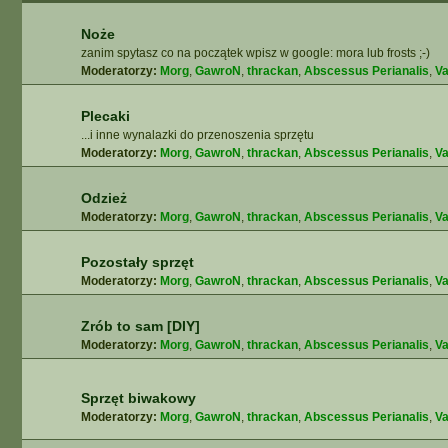
Noże
zanim spytasz co na początek wpisz w google: mora lub frosts ;-)
Moderatorzy:
Morg
,
GawroN
,
thrackan
,
Abscessus Perianalis
,
Va
Plecaki
...i inne wynalazki do przenoszenia sprzętu
Moderatorzy:
Morg
,
GawroN
,
thrackan
,
Abscessus Perianalis
,
Va
Odzież
Moderatorzy:
Morg
,
GawroN
,
thrackan
,
Abscessus Perianalis
,
Va
Pozostały sprzęt
Moderatorzy:
Morg
,
GawroN
,
thrackan
,
Abscessus Perianalis
,
Va
Zrób to sam [DIY]
Moderatorzy:
Morg
,
GawroN
,
thrackan
,
Abscessus Perianalis
,
Va
Sprzęt biwakowy
Moderatorzy:
Morg
,
GawroN
,
thrackan
,
Abscessus Perianalis
,
Va