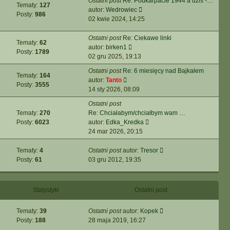
Ostatni post
Re: Podkarpacie 1944 a dziś -…
Tematy:
127
Wyświetl
autor:
Wedrowiec
Posty:
986
najnowszy
02 kwie 2024, 14:25
post
Ostatni post
Re: Ciekawe linki
Tematy:
62
Wyświetl
autor:
birken1
Posty:
1789
najnowszy
02 gru 2025, 19:13
post
Ostatni post
Re: 6 miesięcy nad Bajkałem
Tematy:
164
Wyświetl
autor:
Tanto
Posty:
3555
najnowszy
14 sty 2026, 08:09
post
Ostatni post
Tematy:
270
Re: Chciałabym/chciałbym wam …
Wyświetl
Posty:
6023
autor:
Edka_Kredka
najnowszy
24 mar 2026, 20:15
post
Wyświetl
Tematy:
4
Ostatni post
autor:
Tresor
najnowszy
Posty:
61
03 gru 2012, 19:35
post
Statystyki
Ostatni post
Wyświetl
Tematy:
39
Ostatni post
autor:
Kopek
najnowszy
Posty:
188
28 maja 2019, 16:27
post