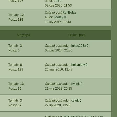
Wyświetl
Posty:
197
autor:
Luk
najnowszy
02 cze 2025, 11:53
post
Ostatni post
Re: Bolas
Tematy:
12
Wyświetl
autor:
Tooley
Posty:
285
najnowszy
12 sty 2016, 10:43
post
Statystyki
Ostatni post
Wyświetl
Tematy:
3
Ostatni post
autor:
lukas123z
najnowszy
Posty:
5
05 paź 2014, 21:30
post
Wyświetl
Tematy:
8
Ostatni post
autor:
hejtyniety
najnowszy
Posty:
185
26 mar 2016, 12:47
post
Wyświetl
Tematy:
13
Ostatni post
autor:
hycek
najnowszy
Posty:
36
21 wrz 2022, 20:35
post
Wyświetl
Tematy:
3
Ostatni post
autor:
cytek
najnowszy
Posty:
57
22 lip 2020, 13:25
post