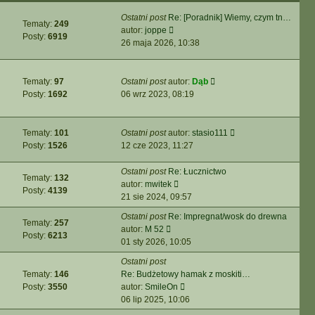
Ostatni post
Re: [Poradnik] Wiemy, czym tn…
Tematy:
249
Wyświetl
autor:
joppe
Posty:
6919
najnowszy
26 maja 2026, 10:38
post
Wyświetl
Tematy:
97
Ostatni post
autor:
Dąb
najnowszy
Posty:
1692
06 wrz 2023, 08:19
post
Wyświetl
Tematy:
101
Ostatni post
autor:
stasio111
najnowszy
Posty:
1526
12 cze 2023, 11:27
post
Ostatni post
Re: Łucznictwo
Tematy:
132
Wyświetl
autor:
mwitek
Posty:
4139
najnowszy
21 sie 2024, 09:57
post
Ostatni post
Re: Impregnat/wosk do drewna
Tematy:
257
Wyświetl
autor:
M 52
Posty:
6213
najnowszy
01 sty 2026, 10:05
post
Ostatni post
Tematy:
146
Re: Budżetowy hamak z moskiti…
Wyświetl
Posty:
3550
autor:
SmileOn
najnowszy
06 lip 2025, 10:06
post