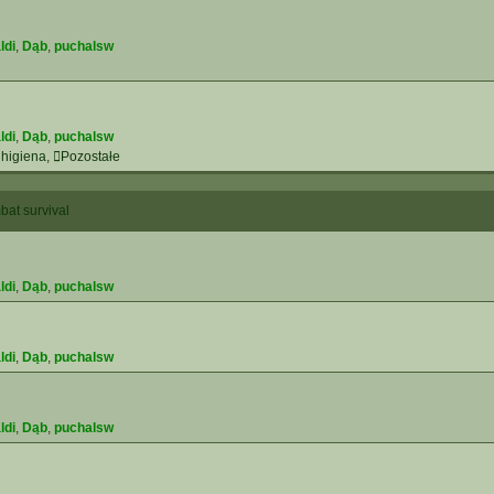
ldi
,
Dąb
,
puchalsw
ldi
,
Dąb
,
puchalsw
 higiena
,
Pozostałe
at survival
ldi
,
Dąb
,
puchalsw
ldi
,
Dąb
,
puchalsw
ldi
,
Dąb
,
puchalsw