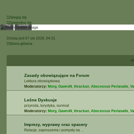
Zaloguj się
Zarejestruj się
FAQ
Szukaj
Dzisiaj jest 07 sie 2026, 04:31
Strona główna
re
Zasady obowiązujące na Forum
Lektura obowiązkowa
Moderatorzy:
Morg
,
GawroN
,
thrackan
,
Abscessus Perianalis
,
Va
Leśne Dyskusje
przyroda, turystyka, survival
Moderatorzy:
Morg
,
GawroN
,
thrackan
,
Abscessus Perianalis
,
Va
Imprezy, wyprawy oraz spacery
Relacje, zaproszenia i pomysły na ...