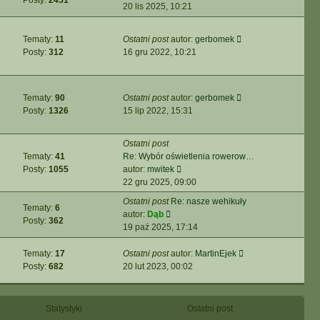
najnowszy
20 lis 2025, 10:21
post
Wyświetl
Tematy:
11
Ostatni post
autor:
gerbomek
najnowszy
Posty:
312
16 gru 2022, 10:21
post
Wyświetl
Tematy:
90
Ostatni post
autor:
gerbomek
najnowszy
Posty:
1326
15 lip 2022, 15:31
post
Ostatni post
Tematy:
41
Re: Wybór oświetlenia rowerow…
Wyświetl
Posty:
1055
autor:
mwitek
najnowszy
22 gru 2025, 09:00
post
Ostatni post
Re: nasze wehikuły
Tematy:
6
Wyświetl
autor:
Dąb
Posty:
362
najnowszy
19 paź 2025, 17:14
post
Wyświetl
Tematy:
17
Ostatni post
autor:
MartinEjek
najnowszy
Posty:
682
20 lut 2023, 00:02
post
Statystyki
Ostatni post