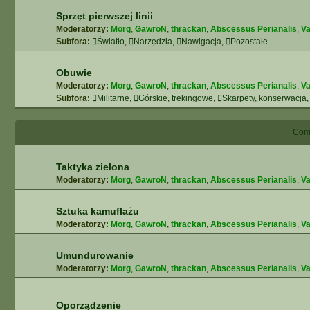
Sprzęt pierwszej linii
Moderatorzy:
Morg
,
GawroN
,
thrackan
,
Abscessus Perianalis
,
Va
Subfora:
Światło
,
Narzędzia
,
Nawigacja
,
Pozostałe
Obuwie
Moderatorzy:
Morg
,
GawroN
,
thrackan
,
Abscessus Perianalis
,
Va
Subfora:
Militarne
,
Górskie, trekingowe
,
Skarpety, konserwacja,
Comb
Taktyka zielona
Moderatorzy:
Morg
,
GawroN
,
thrackan
,
Abscessus Perianalis
,
Va
Sztuka kamuflażu
Moderatorzy:
Morg
,
GawroN
,
thrackan
,
Abscessus Perianalis
,
Va
Umundurowanie
Moderatorzy:
Morg
,
GawroN
,
thrackan
,
Abscessus Perianalis
,
Va
Oporządzenie