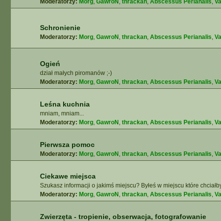
Moderatorzy:
Morg
,
GawroN
,
thrackan
,
Abscessus Perianalis
,
Va
Schronienie
Moderatorzy:
Morg
,
GawroN
,
thrackan
,
Abscessus Perianalis
,
Va
Ogień
dział małych piromanów ;-)
Moderatorzy:
Morg
,
GawroN
,
thrackan
,
Abscessus Perianalis
,
Va
Leśna kuchnia
mniam, mniam...
Moderatorzy:
Morg
,
GawroN
,
thrackan
,
Abscessus Perianalis
,
Va
Pierwsza pomoc
Moderatorzy:
Morg
,
GawroN
,
thrackan
,
Abscessus Perianalis
,
Va
Ciekawe miejsca
Szukasz informacji o jakimś miejscu? Byłeś w miejscu które chciałb
Moderatorzy:
Morg
,
GawroN
,
thrackan
,
Abscessus Perianalis
,
Va
Zwierzęta - tropienie, obserwacja, fotografowanie