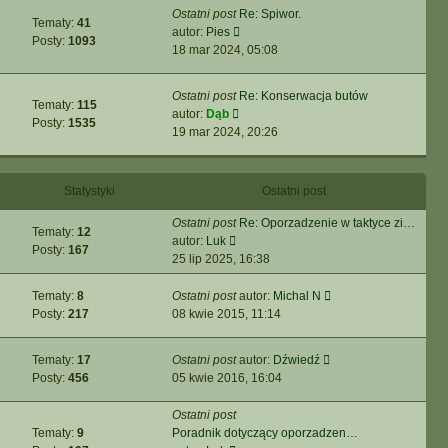
Ostatni post
Re: Spiwor.
Tematy:
41
Wyświetl
autor:
Pies
Posty:
1093
najnowszy
18 mar 2024, 05:08
post
Ostatni post
Re: Konserwacja butów
Tematy:
115
Wyświetl
autor:
Dąb
Posty:
1535
najnowszy
19 mar 2024, 20:26
post
Statystyki
Ostatni post
Ostatni post
Re: Oporzadzenie w taktyce zi…
Tematy:
12
Wyświetl
autor:
Luk
Posty:
167
najnowszy
25 lip 2025, 16:38
post
Wyświetl
Tematy:
8
Ostatni post
autor:
Michal N
najnowszy
Posty:
217
08 kwie 2015, 11:14
post
Wyświetl
Tematy:
17
Ostatni post
autor:
Dźwiedź
najnowszy
Posty:
456
05 kwie 2016, 16:04
post
Ostatni post
Tematy:
9
Poradnik dotyczący oporzadzen…