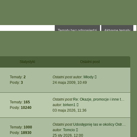
Tematy bez odpowiedzi
Aktywne tematy
Statystyki
Ostatni post
Wyświetl
Tematy:
2
Ostatni post
autor:
Młody
najnowszy
Posty:
3
24 maja 2009, 10:49
post
Ostatni post
Re: Okazje, promocje i inne t…
Tematy:
165
Wyświetl
autor:
birken1
Posty:
10240
najnowszy
03 maja 2026, 11:36
post
Ostatni post
Udostępnię las w okolicy Ostr…
Tematy:
1000
Wyświetl
autor:
Tomcio
Posty:
18930
najnowszy
25 sty 2026, 12:00