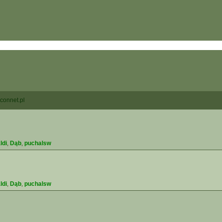
connet.pl
ldi
,
Dąb
,
puchalsw
ldi
,
Dąb
,
puchalsw