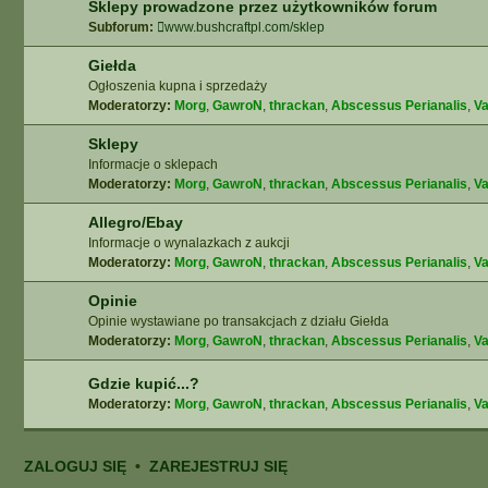
Sklepy prowadzone przez użytkowników forum
Subforum:
www.bushcraftpl.com/sklep
Giełda
Ogłoszenia kupna i sprzedaży
Moderatorzy:
Morg
,
GawroN
,
thrackan
,
Abscessus Perianalis
,
Va
Sklepy
Informacje o sklepach
Moderatorzy:
Morg
,
GawroN
,
thrackan
,
Abscessus Perianalis
,
Va
Allegro/Ebay
Informacje o wynalazkach z aukcji
Moderatorzy:
Morg
,
GawroN
,
thrackan
,
Abscessus Perianalis
,
Va
Opinie
Opinie wystawiane po transakcjach z działu Giełda
Moderatorzy:
Morg
,
GawroN
,
thrackan
,
Abscessus Perianalis
,
Va
Gdzie kupić...?
Moderatorzy:
Morg
,
GawroN
,
thrackan
,
Abscessus Perianalis
,
Va
ZALOGUJ SIĘ
•
ZAREJESTRUJ SIĘ