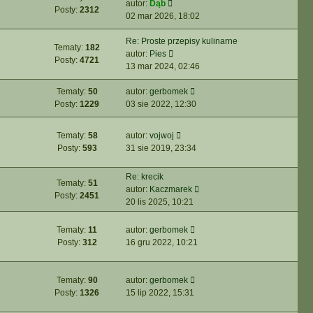
W
autor:
Dąb
i
s
z
n
Posty:
2312
y
02 mar 2026, 18:02
e
t
y
a
ś
t
p
j
w
Re: Proste przepisy kulinarne
l
o
n
Tematy:
182
i
W
autor:
Pies
n
s
o
Posty:
4721
e
y
13 mar 2024, 02:46
a
t
w
t
ś
j
s
l
w
W
Tematy:
50
autor:
gerbomek
n
z
n
i
y
Posty:
1229
03 sie 2022, 12:30
o
y
a
e
ś
w
p
j
t
w
s
W
o
Tematy:
58
autor:
vojwoj
n
l
i
z
y
s
Posty:
593
31 sie 2019, 23:34
o
n
e
y
ś
t
w
a
t
p
w
Re: krecik
s
j
l
o
Tematy:
51
i
W
autor:
Kaczmarek
z
n
n
s
Posty:
2451
e
y
20 lis 2025, 10:21
y
o
a
t
t
ś
p
w
j
l
w
o
s
n
W
Tematy:
11
autor:
gerbomek
n
i
s
z
o
y
Posty:
312
16 gru 2022, 10:21
a
e
t
y
w
ś
j
t
p
s
w
n
l
o
z
i
W
Tematy:
90
autor:
gerbomek
o
n
s
y
e
y
Posty:
1326
15 lip 2022, 15:31
w
a
t
p
t
ś
s