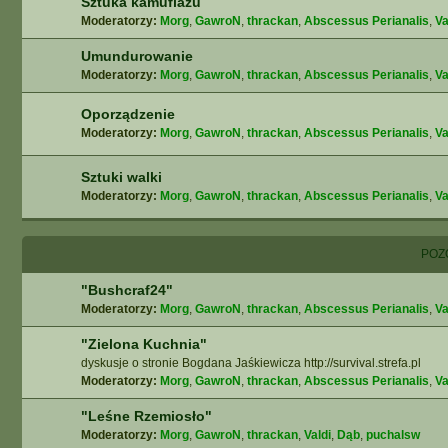
Sztuka kamuflażu
Moderatorzy:
Morg
,
GawroN
,
thrackan
,
Abscessus Perianalis
,
Va
Umundurowanie
Moderatorzy:
Morg
,
GawroN
,
thrackan
,
Abscessus Perianalis
,
Va
Oporządzenie
Moderatorzy:
Morg
,
GawroN
,
thrackan
,
Abscessus Perianalis
,
Va
Sztuki walki
Moderatorzy:
Morg
,
GawroN
,
thrackan
,
Abscessus Perianalis
,
Va
POZ
"Bushcraf24"
Moderatorzy:
Morg
,
GawroN
,
thrackan
,
Abscessus Perianalis
,
Va
"Zielona Kuchnia"
dyskusje o stronie Bogdana Jaśkiewicza http://survival.strefa.pl
Moderatorzy:
Morg
,
GawroN
,
thrackan
,
Abscessus Perianalis
,
Va
"Leśne Rzemiosło"
Moderatorzy:
Morg
,
GawroN
,
thrackan
,
Valdi
,
Dąb
,
puchalsw