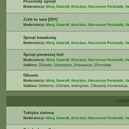
Pozostały sprzęt
Moderatorzy:
Morg
,
GawroN
,
thrackan
,
Abscessus Perianalis
,
Va
Zrób to sam [DIY]
Moderatorzy:
Morg
,
GawroN
,
thrackan
,
Abscessus Perianalis
,
Va
Sprzęt biwakowy
Moderatorzy:
Morg
,
GawroN
,
thrackan
,
Abscessus Perianalis
,
Va
Sprzęt pierwszej linii
Moderatorzy:
Morg
,
GawroN
,
thrackan
,
Abscessus Perianalis
,
Va
Subfora:
Światło
,
Narzędzia
,
Nawigacja
,
Pozostałe
Obuwie
Moderatorzy:
Morg
,
GawroN
,
thrackan
,
Abscessus Perianalis
,
Va
Subfora:
Militarne
,
Górskie, trekingowe
,
Skarpety, konserwacja,
COMBAT
Taktyka zielona
Moderatorzy:
Morg
,
GawroN
,
thrackan
,
Abscessus Perianalis
,
Va