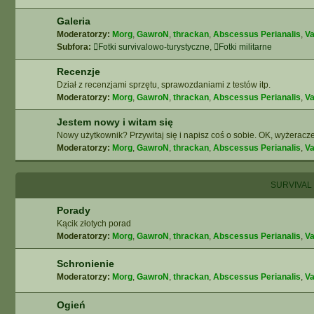
Galeria
Moderatorzy:
Morg
,
GawroN
,
thrackan
,
Abscessus Perianalis
,
Va
Subfora:
Fotki survivalowo-turystyczne
,
Fotki militarne
Recenzje
Dział z recenzjami sprzętu, sprawozdaniami z testów itp.
Moderatorzy:
Morg
,
GawroN
,
thrackan
,
Abscessus Perianalis
,
Va
Jestem nowy i witam się
Nowy użytkownik? Przywitaj się i napisz coś o sobie. OK, wyżeracze
Moderatorzy:
Morg
,
GawroN
,
thrackan
,
Abscessus Perianalis
,
Va
SURVIVAL
Porady
Kącik złotych porad
Moderatorzy:
Morg
,
GawroN
,
thrackan
,
Abscessus Perianalis
,
Va
Schronienie
Moderatorzy:
Morg
,
GawroN
,
thrackan
,
Abscessus Perianalis
,
Va
Ogień