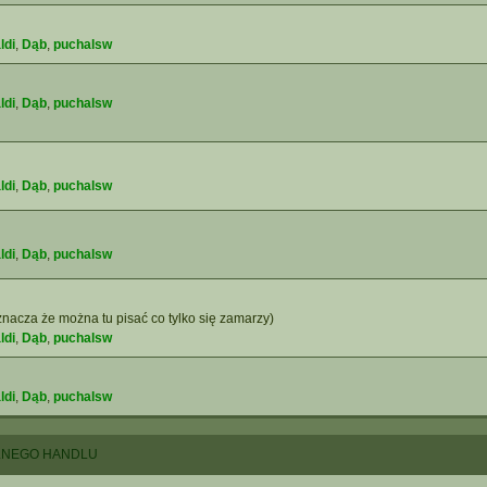
ldi
,
Dąb
,
puchalsw
ldi
,
Dąb
,
puchalsw
ldi
,
Dąb
,
puchalsw
ldi
,
Dąb
,
puchalsw
nacza że można tu pisać co tylko się zamarzy)
ldi
,
Dąb
,
puchalsw
ldi
,
Dąb
,
puchalsw
LNEGO HANDLU