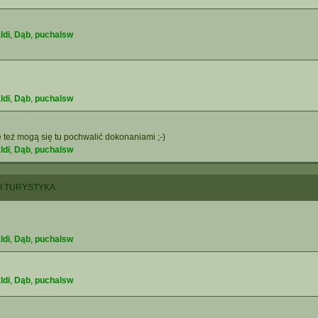
ldi
,
Dąb
,
puchalsw
ldi
,
Dąb
,
puchalsw
 też mogą się tu pochwalić dokonaniami ;-)
ldi
,
Dąb
,
puchalsw
 I TURYSTYKA
ldi
,
Dąb
,
puchalsw
ldi
,
Dąb
,
puchalsw