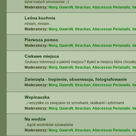
dział małych piromanów ;-)
Moderatorzy:
Morg
,
GawroN
,
thrackan
,
Abscessus Perianalis
,
Va
Leśna kuchnia
mniam, mniam...
Moderatorzy:
Morg
,
GawroN
,
thrackan
,
Abscessus Perianalis
,
Va
Pierwsza pomoc
Moderatorzy:
Morg
,
GawroN
,
thrackan
,
Abscessus Perianalis
,
Va
Ciekawe miejsca
Szukasz informacji o jakimś miejscu? Byłeś w miejscu które chciałb
Moderatorzy:
Morg
,
GawroN
,
thrackan
,
Abscessus Perianalis
,
Va
Zwierzęta - tropienie, obserwacja, fotografowanie
Moderatorzy:
Morg
,
GawroN
,
thrackan
,
Abscessus Perianalis
,
Va
Wspinaczka
...i wszystko co związane ze sznurkami, skałkami i sztolniami
Moderatorzy:
Morg
,
GawroN
,
thrackan
,
Abscessus Perianalis
,
Va
Na wodzie
...kącik wodników-szuwarków
Moderatorzy:
Morg
,
GawroN
,
thrackan
,
Abscessus Perianalis
,
Va