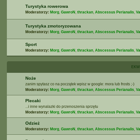
Turystyka rowerowa
Moderatorzy:
Morg
,
GawroN
,
thrackan
,
Abscessus Perianalis
,
Va
Turystyka zmotoryzowana
Moderatorzy:
Morg
,
GawroN
,
thrackan
,
Abscessus Perianalis
,
Va
Sport
Moderatorzy:
Morg
,
GawroN
,
thrackan
,
Abscessus Perianalis
,
Va
EKW
Noże
zanim spytasz co na początek wpisz w google: mora lub frosts ;-)
Moderatorzy:
Morg
,
GawroN
,
thrackan
,
Abscessus Perianalis
,
Va
Plecaki
...i inne wynalazki do przenoszenia sprzętu
Moderatorzy:
Morg
,
GawroN
,
thrackan
,
Abscessus Perianalis
,
Va
Odzież
Moderatorzy:
Morg
,
GawroN
,
thrackan
,
Abscessus Perianalis
,
Va