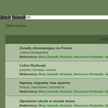
FAQ
Szukaj
Strona główna
RECO
Zasady obowiązujące na Forum
Lektura obowiązkowa
Moderatorzy:
Morg
,
GawroN
,
thrackan
,
Abscessus Perianalis
,
Va
Leśne Dyskusje
przyroda, turystyka, survival
Moderatorzy:
Morg
,
GawroN
,
thrackan
,
Abscessus Perianalis
,
Va
Imprezy, wyprawy oraz spacery
Relacje, zaproszenia i pomysły na ...
Moderatorzy:
Morg
,
GawroN
,
thrackan
,
Abscessus Perianalis
,
Va
Opowieści ukryte w szumie drzew
Moderatorzy:
Morg
,
GawroN
,
thrackan
,
Abscessus Perianalis
,
Va