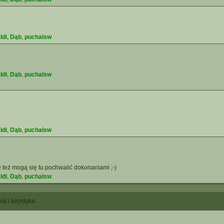
ldi
,
Dąb
,
puchalsw
ldi
,
Dąb
,
puchalsw
ldi
,
Dąb
,
puchalsw
 też mogą się tu pochwalić dokonaniami ;-)
ldi
,
Dąb
,
puchalsw
al i turystyka