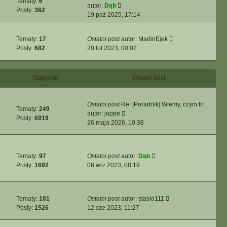
Tematy:
6
z
j
i
W
autor:
Dąb
t
Posty:
362
y
n
e
y
19 paź 2025, 17:14
p
o
t
ś
o
w
l
w
s
W
Tematy:
17
Ostatni post
autor:
MartinEjek
s
n
i
t
y
Posty:
682
20 lut 2023, 00:02
z
a
e
ś
y
j
t
w
p
n
l
i
o
o
Statystyki
n
Ostatni post
e
s
w
a
t
t
s
j
l
Ostatni post
Re: [Poradnik] Wiemy, czym tn…
z
n
Tematy:
249
n
W
autor:
joppe
y
o
Posty:
6919
a
y
26 maja 2026, 10:38
p
w
j
ś
o
s
n
w
s
z
o
i
t
y
W
Tematy:
97
Ostatni post
autor:
Dąb
w
e
p
y
Posty:
1692
06 wrz 2023, 08:19
s
t
o
ś
z
l
s
w
y
n
t
i
p
a
W
Tematy:
101
Ostatni post
autor:
stasio111
e
o
j
y
Posty:
1526
12 cze 2023, 11:27
t
s
n
ś
l
t
o
w