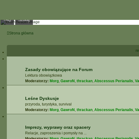
FAQ
Szukaj
Strona główna
re
Zasady obowiązujące na Forum
Lektura obowiązkowa
Moderatorzy:
Morg
,
GawroN
,
thrackan
,
Abscessus Perianalis
,
Va
Leśne Dyskusje
przyroda, turystyka, survival
Moderatorzy:
Morg
,
GawroN
,
thrackan
,
Abscessus Perianalis
,
Va
Imprezy, wyprawy oraz spacery
Relacje, zaproszenia i pomysły na ...
Moderatorzy:
Morg
,
GawroN
,
thrackan
,
Abscessus Perianalis
,
Va