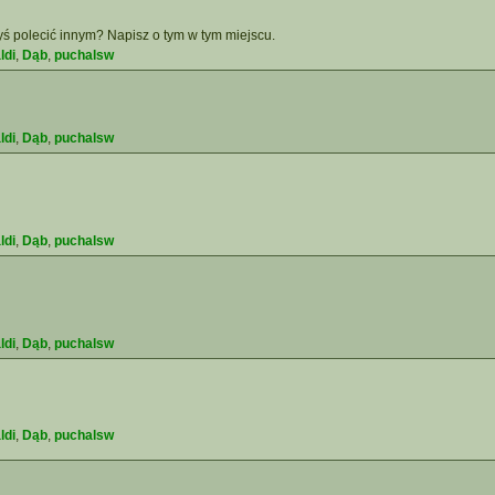
yś polecić innym? Napisz o tym w tym miejscu.
ldi
,
Dąb
,
puchalsw
ldi
,
Dąb
,
puchalsw
ldi
,
Dąb
,
puchalsw
ldi
,
Dąb
,
puchalsw
ldi
,
Dąb
,
puchalsw