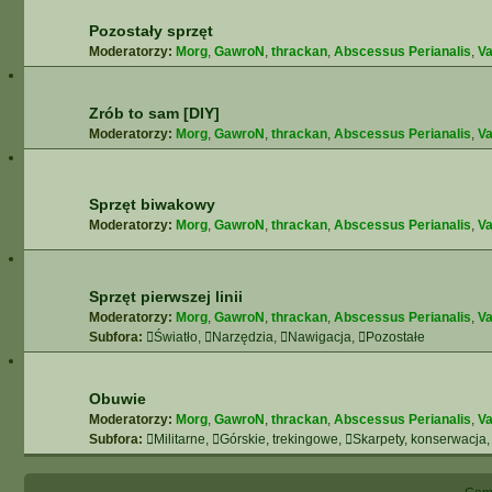
Pozostały sprzęt
Moderatorzy:
Morg
,
GawroN
,
thrackan
,
Abscessus Perianalis
,
Va
Zrób to sam [DIY]
Moderatorzy:
Morg
,
GawroN
,
thrackan
,
Abscessus Perianalis
,
Va
Sprzęt biwakowy
Moderatorzy:
Morg
,
GawroN
,
thrackan
,
Abscessus Perianalis
,
Va
Sprzęt pierwszej linii
Moderatorzy:
Morg
,
GawroN
,
thrackan
,
Abscessus Perianalis
,
Va
Subfora:
Światło
,
Narzędzia
,
Nawigacja
,
Pozostałe
Obuwie
Moderatorzy:
Morg
,
GawroN
,
thrackan
,
Abscessus Perianalis
,
Va
Subfora:
Militarne
,
Górskie, trekingowe
,
Skarpety, konserwacja,