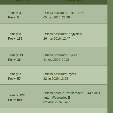
n
i
o
s
a
e
s
z
j
t
t
y
W
Tematy:
3
Ostatni post
autor:
lukas123z
n
l
p
y
Posty:
5
05 paź 2014, 21:30
o
n
o
ś
w
a
s
w
s
j
t
i
z
n
W
Tematy:
8
Ostatni post
autor:
hejtyniety
e
y
o
y
Posty:
185
26 mar 2016, 12:47
t
p
w
ś
l
o
s
w
n
s
z
i
a
t
y
W
Tematy:
13
Ostatni post
autor:
hycek
e
j
p
y
Posty:
36
21 wrz 2022, 20:35
t
n
o
ś
l
o
s
w
n
w
t
i
W
Tematy:
3
Ostatni post
autor:
cytek
a
s
e
y
Posty:
57
22 lip 2020, 13:25
j
z
t
ś
n
y
l
w
o
p
n
i
w
Ostatni post
Re: Podkarpacie 1944 a dziś -…
o
Tematy:
127
a
e
W
s
autor:
Wedrowiec
s
Posty:
986
j
t
y
z
02 kwie 2024, 14:25
t
n
l
ś
y
o
n
w
p