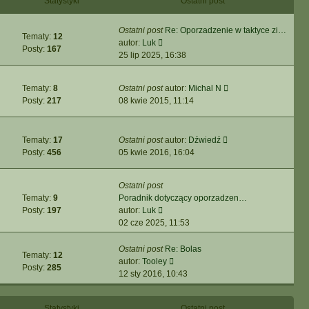
Statystyki
Ostatni post
j
e
t
z
n
t
y
Ostatni post
Re: Oporzadzenie w taktyce zi…
o
l
Tematy:
12
p
W
autor:
Luk
w
n
Posty:
167
o
y
25 lip 2025, 16:38
s
a
s
ś
z
j
t
w
y
n
W
Tematy:
8
Ostatni post
autor:
Michal N
i
p
o
y
Posty:
217
08 kwie 2015, 11:14
e
o
w
ś
t
s
s
w
l
t
z
i
W
Tematy:
17
Ostatni post
autor:
Dźwiedź
n
y
e
y
Posty:
456
05 kwie 2016, 16:04
a
p
t
ś
j
o
l
w
n
s
Ostatni post
n
i
o
t
Tematy:
9
Poradnik dotyczący oporzadzen…
a
e
w
W
Posty:
197
autor:
Luk
j
t
s
y
02 cze 2025, 11:53
n
l
z
ś
o
n
y
w
Ostatni post
Re: Bolas
w
a
p
Tematy:
12
i
W
autor:
Tooley
s
j
o
Posty:
285
e
y
12 sty 2016, 10:43
z
n
s
t
ś
y
o
t
l
w
p
w
Statystyki
Ostatni post