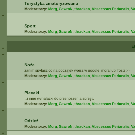
Turystyka zmotoryzowana
Moderatorzy:
Morg
,
GawroN
,
thrackan
,
Abscessus Perianalis
,
Va
Sport
Moderatorzy:
Morg
,
GawroN
,
thrackan
,
Abscessus Perianalis
,
Va
E
Noże
zanim spytasz co na początek wpisz w google: mora lub frosts ;-)
Moderatorzy:
Morg
,
GawroN
,
thrackan
,
Abscessus Perianalis
,
Va
Plecaki
...i inne wynalazki do przenoszenia sprzętu
Moderatorzy:
Morg
,
GawroN
,
thrackan
,
Abscessus Perianalis
,
Va
Odzież
Moderatorzy:
Morg
,
GawroN
,
thrackan
,
Abscessus Perianalis
,
Va