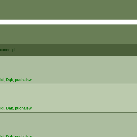
connet.pl
ldi
,
Dąb
,
puchalsw
ldi
,
Dąb
,
puchalsw
ldi
,
Dąb
,
puchalsw