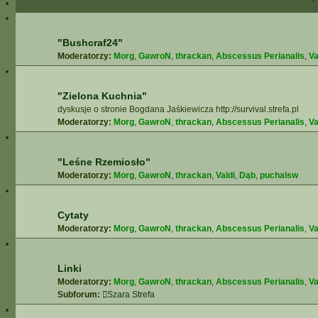
"Bushcraf24"
Moderatorzy:
Morg
,
GawroN
,
thrackan
,
Abscessus Perianalis
,
Va
"Zielona Kuchnia"
dyskusje o stronie Bogdana Jaśkiewicza http://survival.strefa.pl
Moderatorzy:
Morg
,
GawroN
,
thrackan
,
Abscessus Perianalis
,
Va
"Leśne Rzemiosło"
Moderatorzy:
Morg
,
GawroN
,
thrackan
,
Valdi
,
Dąb
,
puchalsw
Cytaty
Moderatorzy:
Morg
,
GawroN
,
thrackan
,
Abscessus Perianalis
,
Va
Linki
Moderatorzy:
Morg
,
GawroN
,
thrackan
,
Abscessus Perianalis
,
Va
Subforum:
Szara Strefa