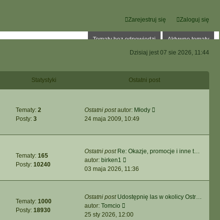
Zarejestruj się
Zaloguj się
Tematy bez odpowiedzi
Aktywne tematy
Dzisiaj jest 07 sie 2026, 11:44
Statystyki
Ostatni post
W
Tematy:
2
Ostatni post
autor:
Młody
y
Posty:
3
24 maja 2009, 10:49
ś
w
i
Ostatni post
Re: Okazje, promocje i inne t…
e
Tematy:
165
W
autor:
birken1
t
Posty:
10240
y
03 maja 2026, 11:36
l
ś
n
w
a
i
Ostatni post
Udostępnię las w okolicy Ostr…
j
Tematy:
1000
e
W
autor:
Tomcio
n
Posty:
18930
t
y
25 sty 2026, 12:00
o