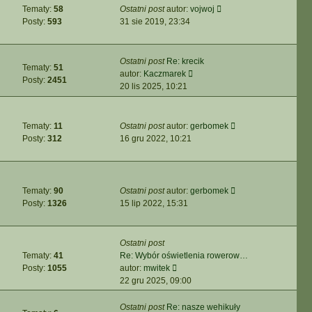
i
o
w
W
Tematy:
58
Ostatni post
autor:
vojwoj
a
e
s
s
y
Posty:
593
31 sie 2019, 23:34
j
t
t
z
ś
n
l
y
w
o
n
p
i
w
Ostatni post
Re: krecik
a
o
Tematy:
51
e
s
W
autor:
Kaczmarek
j
s
Posty:
2451
t
z
y
20 lis 2025, 10:21
n
t
l
y
ś
o
n
p
w
w
a
o
i
s
W
Tematy:
11
Ostatni post
autor:
gerbomek
j
s
e
z
y
Posty:
312
16 gru 2022, 10:21
n
t
t
y
ś
o
l
p
w
w
n
o
i
s
a
s
e
W
Tematy:
90
Ostatni post
autor:
gerbomek
z
j
t
t
y
Posty:
1326
15 lip 2022, 15:31
y
n
l
ś
p
o
n
w
o
w
a
i
Ostatni post
s
s
j
e
Tematy:
41
Re: Wybór oświetlenia rowerow…
t
z
n
t
W
Posty:
1055
autor:
mwitek
y
o
l
y
22 gru 2025, 09:00
p
w
n
ś
o
s
a
w
Ostatni post
Re: nasze wehikuły
s