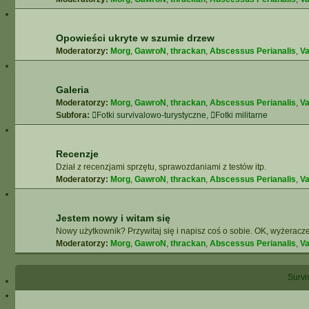
Opowieści ukryte w szumie drzew
Moderatorzy:
Morg
,
GawroN
,
thrackan
,
Abscessus Perianalis
,
Va
Galeria
Moderatorzy:
Morg
,
GawroN
,
thrackan
,
Abscessus Perianalis
,
Va
Subfora:
Fotki survivalowo-turystyczne
,
Fotki militarne
Recenzje
Dział z recenzjami sprzętu, sprawozdaniami z testów itp.
Moderatorzy:
Morg
,
GawroN
,
thrackan
,
Abscessus Perianalis
,
Va
Jestem nowy i witam się
Nowy użytkownik? Przywitaj się i napisz coś o sobie. OK, wyżeracze
Moderatorzy:
Morg
,
GawroN
,
thrackan
,
Abscessus Perianalis
,
Va
Surviv